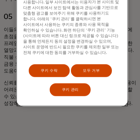
사용합니다. 일부 사이트에서는 이용자가 본 사이트 및
다른 사이트에서 보인 탐색 활동과 관심사를 기반으로
맞춤형 광고를 보여주기 위해 쿠키를 사용하기도
05
합니다. 아래의 '쿠키 관리'를 클릭하시면 본
사이트에서 사용하는 쿠키의 종류와 사용 목적을
이들의 요구를 해결하려면 신뢰, 접근, 사용, 건강 및 교육에
확인하실 수 있습니다. 화면 하단의 '쿠키 관리' 기능
(사이트에 따라 버튼 대신 링크로 제공될 수 있습니다)
초점을 맞춘 맞춤형 접근 방식이 필요합니다. 파워링 번영
을 통해 언제든지 동의 설정을 변경하실 수 있으며,
프레임워크를 통해 우리는 금융 소외 계층에서 각각 고유한
사이트 운영에 반드시 필요한 쿠키를 제외한 일부 또는
열망과 과제를 가진 세 가지 핵심 페르소나를 확인했습니다.
전체 쿠키에 대한 동의를 거부하실 수 있습니다.
직불 상품은 참여의 시작점을 제공하고, 교육 및 개인화된
금융 도구는 금융 이해력과 접근성의 격차를 해소하는 데
도움이 될 수 있습니다.
쿠키 수락
모두 거부
신뢰를 조성하고 맞춤형 솔루션을 제공함으로써 은행 이용이
어려운 소비자들이 금융 안정성을 확보할 수 있도록 지원할
쿠키 관리
수 있습니다. 지금이야말로 금융 포용성을 재편하고
성장하는 고객층과 지속적인 관계를 구축해야 할 때입니다.