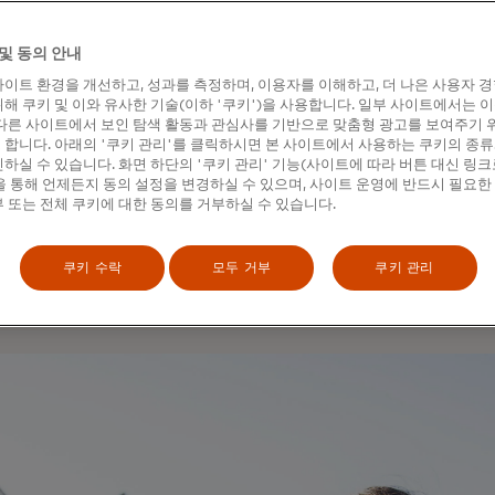
 Intercoastal Mortgage는 주택 구매 고객의 편의를 
및 동의 안내
세스를 개선하기로 결정했습니다. 고객과 직원 모두의 시간을 절
직접 통합하고자 했습니다.
이트 환경을 개선하고, 성과를 측정하며, 이용자를 이해하고, 더 나은 사용자 
해 쿠키 및 이와 유사한 기술(이하 '쿠키')을 사용합니다. 일부 사이트에서는 
자회사인 피니시티가 제공하는 마스터카드 오픈 뱅킹의 모기지
다른 사이트에서 보인 탐색 활동과 관심사를 기반으로 맞춤형 광고를 보여주기 
합니다. 아래의 '쿠키 관리'를 클릭하시면 본 사이트에서 사용하는 쿠키의 종류
지털 자산 확인을 위해 오픈 뱅킹을 사용하는 데 중점을 두었습니다
하실 수 있습니다. 화면 하단의 '쿠키 관리' 기능(사이트에 따라 버튼 대신 링크
십을 더욱 강화하여 회사의 새로운 저렴한 자격 증명 급여 소득 및
 통해 언제든지 동의 설정을 변경하실 수 있으며, 사이트 운영에 반드시 필요한
습니다. 마스터카드 계정 관리자는
nCino 모기지를
통해 인터코
 또는 전체 쿠키에 대한 동의를 거부하실 수 있습니다.
하는 데 도움을 주었습니다. 이를 통해 대출자는 급여 계좌 데이터
 정보가 대출 신청서에 직접 입력되므로 소득 서류를 수집하거나 
쿠키 수락
모두 거부
쿠키 관리