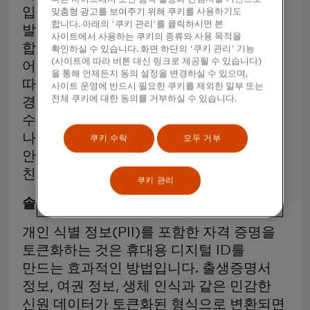
입었으며, 새로운 도전과제는 항상
맞춤형 광고를 보여주기 위해 쿠키를 사용하기도
합니다. 아래의 '쿠키 관리'를 클릭하시면 본
발생하고 있습니다: 생성 AI와 딥페이크는
사이트에서 사용하는 쿠키의 종류와 사용 목적을
합성 신원을 더욱 정교하고 탐지하기
확인하실 수 있습니다. 화면 하단의 '쿠키 관리' 기능
(사이트에 따라 버튼 대신 링크로 제공될 수 있습니다)
어렵게 만들고 있습니다. 최근 설문조사에
을 통해 언제든지 동의 설정을 변경하실 수 있으며,
따르면 응답자²의 73%(% )가 신원 도용을
사이트 운영에 반드시 필요한 쿠키를 제외한 일부 또는
전체 쿠키에 대한 동의를 거부하실 수 있습니다.
경험했으며, 디지털 사기율은 팬데믹 이전
수준보다 80%(%³) 증가한 것으로
나타났습니다. 이를 위해서는 보다
쿠키 수락
모두 거부
안전하고 내구성이 뛰어나며 사용자
친화적인 신원 확인 방법이 필요합니다.
쿠키 관리
솔루션
개인 식별 정보(PII)를 포함한 자격 증명을
토큰화하는 것은 휴대용 디지털 ID를
만드는 효과적인 방법입니다. 출생증명서
정보, 여권 정보, 생체 인식과 같은 민감한
신원 데이터가 토큰화된 형식으로 변환되면