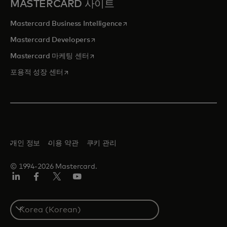
MASTERCARD 사이트
새 탭에서 열림
Mastercard Business Intelligence
새 탭에서 열림
Mastercard Developers
새 탭에서 열림
Mastercard 마케팅 센터
새 탭에서 열림
포용적 성장 센터
개인 정보
이용 약관
쿠키 관리
© 1994-2026 Mastercard.
Lin
Fa
트
유
ked
ceb
위
튜
In
ook
터/
브
S
X
e
l