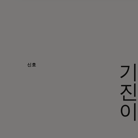
신호
기
진
이