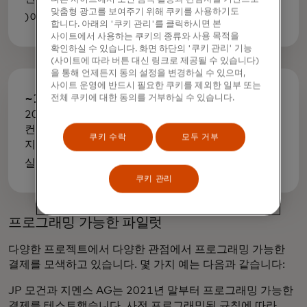
맞춤형 광고를 보여주기 위해 쿠키를 사용하기도
[5]
)이 CBDC를 모색하고 있습니다
.
합니다. 아래의 '쿠키 관리'를 클릭하시면 본
사이트에서 사용하는 쿠키의 종류와 사용 목적을
확인하실 수 있습니다. 화면 하단의 '쿠키 관리' 기능
(사이트에 따라 버튼 대신 링크로 제공될 수 있습니다)
을 통해 언제든지 동의 설정을 변경하실 수 있으며,
사이트 운영에 반드시 필요한 쿠키를 제외한 일부 또는
~152,000
전체 쿠키에 대한 동의를 거부하실 수 있습니다.
2022년에는 약 152,000개의 스마트
컨트랙트가 약 11,000개의 탈중앙화 앱을
쿠키 수락
모두 거부
지원하여 매일 2,850만 건의 트랜잭션이
[6]
실행될 것으로 예상됩니다
.
쿠키 관리
프로그래밍 가능한 파일럿
다양한 프로젝트에서 다양한 관점에서 프로그래밍 가능한
결제를 모색하고 있습니다. 몇 가지 예는 다음과 같습니다:
JP 모건과 지멘스 AG는 2021년 말부터 프로그래밍 가능한
결제를 테스트했습니다. 사전 프로그래밍된 규칙에 따라