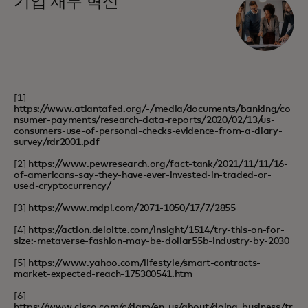
기업 재무 혁신
[1]
https://www.atlantafed.org/-/media/documents/banking/co
nsumer-payments/research-data-reports/2020/02/13/us-
consumers-use-of-personal-checks-evidence-from-a-diary-
survey/rdr2001.pdf
[2]
https://www.pewresearch.org/fact-tank/2021/11/11/16-
of-americans-say-they-have-ever-invested-in-traded-or-
used-cryptocurrency/
[3]
https://www.mdpi.com/2071-1050/17/7/2855
[4]
https://action.deloitte.com/insight/1514/try-this-on-for-
size:-metaverse-fashion-may-be-dollar55b-industry-by-2030
[5]
https://www.yahoo.com/lifestyle/smart-contracts-
market-expected-reach-175300541.htm
[6]
https://www.cisco.com/c/dam/en_us/about/doing_business/tr