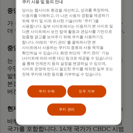
쿠키 사용 및 동의 안내
중앙은행 디지털 화폐(CBDC)
당사는 웹사이트 환경을 개선하고, 성과를 측정하며,
이용자를 이해하고, 더 나은 사용자 경험을 제공하기
위해 쿠키 및 이와 유사한 기술(이하 '쿠키')을
가 주목을 받고 있습니다. 기존 암호화폐보다
사용합니다. 일부 사이트에서는 이용자가 본 사이트 및
더 영향력이 크고 유용성이 높을 수 있습니다.
다른 사이트에서 보인 탐색 활동과 관심사를 기반으로
맞춤형 광고를 보여주기 위해 쿠키를 사용하기도
합니다. 아래의 '쿠키 관리'를 클릭하시면 본
중앙은행 디지털 화폐(CBDC)
사이트에서 사용하는 쿠키의 종류와 사용 목적을
확인하실 수 있습니다. 화면 하단의 '쿠키 관리' 기능
(사이트에 따라 버튼 대신 링크로 제공될 수 있습니다)
는 중앙은행이 전자 결제 시스템과 같은 기존
을 통해 언제든지 동의 설정을 변경하실 수 있으며,
수단이나 분산 원장 기술(DLT)을 사용하여
사이트 운영에 반드시 필요한 쿠키를 제외한 일부 또는
전체 쿠키에 대한 동의를 거부하실 수 있습니다.
발행하는 디지털 통화입니다. 이는
본질적으로 각국의 법정 화폐를 디지털
버전으로 만든 것입니다.
쿠키 수락
모두 거부
현재 11개 국가에서 CBDC를 출시했습니다:
쿠키 관리
바하마, 자메이카 및 동부 카리브해 8개
국가를 포함합니다. 14개 국가가 CBDC 시범