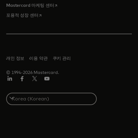
새 탭에서 열림
Mastercard 마케팅 센터
새 탭에서 열림
포용적 성장 센터
개인 정보
이용 약관
쿠키 관리
© 1994-2026 Mastercard.
Lin
Fa
트
유
ked
ceb
위
튜
In
ook
터/
브
S
X
e
l
e
c
t
a
c
o