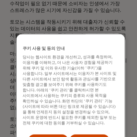
수작업이 필요 없기 때문에 소비자는 인생에서 가장
스트레스가 많은 시기에 자신감을 가질 수 있습니다.
토모는 시스템을 작동시키기 위해 대출자가 신뢰할 수
있는 데이터의 사용을 쉽고 안전하게 허가할 수 있도록
지원해야 했습니다. 그들은 마스터카드의 오픈 뱅킹
솔루션에 도움을 요청했습니다.
쿠키 사용 및 동의 안내
마스터카드의 전액 출자 자회사인 Finicity가 제공하는
당사는 웹사이트 환경을 개선하고, 성과를 측정하며,
모기지 확인 서비스(MVS)를 통해 소비자는 단 몇 번의
이용자를 이해하고, 더 나은 사용자 경험을 제공하기
클릭만으로 자신의 금융 계좌를 토모의 의사 결정
위해 쿠키 및 이와 유사한 기술(이하 '쿠키')을
시스템에 디지털 방식으로 연결하여 자산, 소득, 고용
사용합니다. 일부 사이트에서는 이용자가 본 사이트 및
다른 사이트에서 보인 탐색 활동과 관심사를 기반으로
상태까지 단 몇 분 만에 확인할 수 있습니다. 소비자는
맞춤형 광고를 보여주기 위해 쿠키를 사용하기도
더 이상 은행 거래 내역을 추적하거나, PDF를 만들어
합니다. 아래의 '쿠키 관리'를 클릭하시면 본
이메일로 보내거나, 문서를 스캔하여 업로드하는 등
사이트에서 사용하는 쿠키의 종류와 사용 목적을
주택 구매가 완료될 때까지 이 과정을 반복할 필요가
확인하실 수 있습니다. 화면 하단의 '쿠키 관리' 기능
(사이트에 따라 버튼 대신 링크로 제공될 수 있습니다)
없습니다.
을 통해 언제든지 동의 설정을 변경하실 수 있으며,
사이트 운영에 반드시 필요한 쿠키를 제외한 일부 또는
토모는 마스터카드의 플랫폼과 서비스를 통해
전체 쿠키에 대한 동의를 거부하실 수 있습니다.
소비자의 재무 상황을 실시간으로 보다 정확하게
파악하여 소비자에게 최적의 이자율을 제시할 수