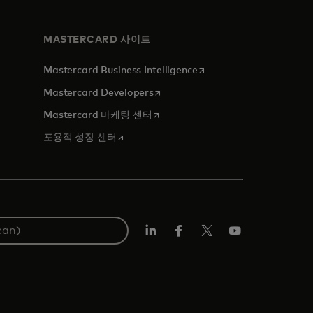
MASTERCARD 사이트
새 탭에서 열림
Mastercard Business Intelligence
새 탭에서 열림
Mastercard Developers
새 탭에서 열림
Mastercard 마케팅 센터
새 탭에서 열림
포용적 성장 센터
Lin
Fa
트
유
ked
ceb
위
튜
In
ook
터/
브
X