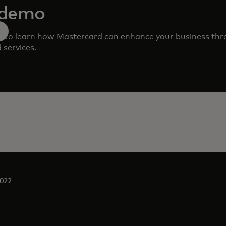
 demo
m to learn how Mastercard can enhance your business th
 services.
022