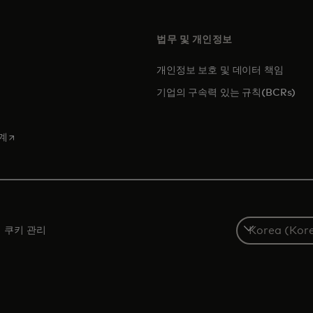
법무 및 개인정보
개인정보 보호 및 데이터 책임
에서 열림
기업의 구속력 있는 규칙(BCRs)
 탭에서 열림
새 탭에서 열림
계
S
쿠키 관리
e
l
e
c
t
a
c
o