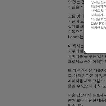
수 있는 권한을 부여할 
당사는 웹사
제공하기 위
기관은 자산, 소득 및
사이트 및 
사용하기도 
모든 것이 확인되면 대
목적을 확인
기관이 모기지를 진행하
있습니다)을
절차를 최대
8일
단축할
제외한 일부
수동으로 확인할 필요가
Lando는 말합니다.
이 회사는 마스터카드의
대주에게 데이터 액세스
데이터를 볼 수는 있지
프로세스 중에 이러한 
또 다른 장점은 대출자
즉, 대출 기관은 더 
데이터를 새로 고칠 수
줄일 수 있습니다."라고
대출 담당자와 프로세서
통해 보다 간단한 대출
있습니다.