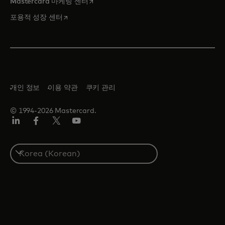
새 탭에서 열림
Mastercard 마케팅 센터
새 탭에서 열림
포용적 성장 센터
개인 정보
이용 약관
쿠키 관리
© 1994-2026 Mastercard.
Lin
Fa
트
유
ked
ceb
위
튜
In
ook
터/
브
S
X
e
l
e
c
t
a
c
o
u