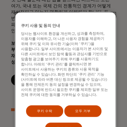
여가, 국내 또는 국제 간의 전통적인 경계가 어떻게
재설정되고 있는지 명확하게 이해해야 합니다. 두
번째 질문에 대한 답은 이러한 이해를 디지털 우선
파트너십과 데이터 기반 여행자 세분화에서 얻은
쿠키 사용 및 동의 안내
인사이트에 적용하는 데서 찾을 수 있습니다.
당사는 웹사이트 환경을 개선하고, 성과를 측정하며,
이용자를 이해하고, 더 나은 사용자 경험을 제공하기
보고서를 다운로드하여 각국 정부가 공공 및 민간
위해 쿠키 및 이와 유사한 기술(이하 '쿠키')을
사용합니다. 일부 사이트에서는 이용자가 본 사이트 및
부문의 이니셔티브를 통합하여 관광 산업을
다른 사이트에서 보인 탐색 활동과 관심사를 기반으로
재건하고 전 세계적으로 지속 가능하고 포용적인
맞춤형 광고를 보여주기 위해 쿠키를 사용하기도
성장을 촉진하는 방법에 대해 알아보세요.
합니다. 아래의 '쿠키 관리'를 클릭하시면 본
사이트에서 사용하는 쿠키의 종류와 사용 목적을
확인하실 수 있습니다. 화면 하단의 '쿠키 관리' 기능
(사이트에 따라 버튼 대신 링크로 제공될 수 있습니다)
보고서 다운로드
을 통해 언제든지 동의 설정을 변경하실 수 있으며,
사이트 운영에 반드시 필요한 쿠키를 제외한 일부 또는
전체 쿠키에 대한 동의를 거부하실 수 있습니다.
쿠키 수락
모두 거부