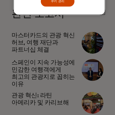
쿠키 관리
관련 보고서
새 탭에서 열림
마스터카드의 관광 혁신
허브, 여행 재단과
파트너십 체결
새 탭에서 열림
스페인이 지속 가능성에
민감한 여행객에게
최고의 관광지로 꼽히는
이유
새 탭에서 열림
관광 혁신: 라틴
아메리카 및 카리브해