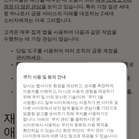
소비자들은 예산을 세우는 데 도움이 되는
재무 집계 도구에
점점 더 많은 관심을
보이고 있습니다. 특히 가장 젊은 세대
중 하나로서 금융 서비스의 미래를 대표하는 Z세대
소비자에게는 더욱 그러합니다.
고객은 재무 집계 앱을 사용하여 다음과 같은 작업을
수행하는 데 가장 관심이 많습니다:
단일 도구를 사용하여 여러 조직의 금융 계정을
관리하세요.
은행 및 신용카드 계좌에 연결된 앱으로 더 효율적으로
예산 관리하기
쿠키 사용 및 동의 안내
여러 카드 또는 계정에서 지출을 추적할 수 있는 신용
명세서에 액세스합니다.
당사는 웹사이트 환경을 개선하고, 성과를 측정하며,
이용자를 이해하고, 더 나은 사용자 경험을 제공하기
여러 계정을 살펴보지 않으면 얻을 수 없는 신용, 지출,
위해 쿠키 및 이와 유사한 기술(이하 '쿠키')을
현금 흐름 또는 기타 인사이트를 확인하세요.
사용합니다. 일부 사이트에서는 이용자가 본 사이트 및
다른 사이트에서 보인 탐색 활동과 관심사를 기반으로
맞춤형 광고를 보여주기 위해 쿠키를 사용하기도
재무 데이터
합니다. 아래의 '쿠키 관리'를 클릭하시면 본
사이트에서 사용하는 쿠키의 종류와 사용 목적을
애그리게이터의 이점
확인하실 수 있습니다. 화면 하단의 '쿠키 관리' 기능
(사이트에 따라 버튼 대신 링크로 제공될 수 있습니다)