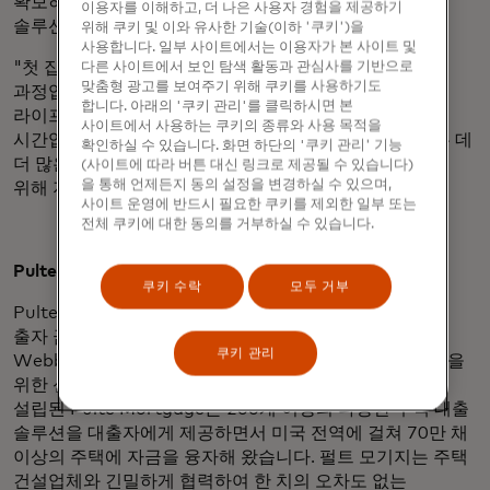
확보하여 우수한 대출자 경험을 제공하기 위해 디지털
이용자를 이해하고, 더 나은 사용자 경험을 제공하기
솔루션을 도입하고 있는 혁신 기업입니다."
위해 쿠키 및 이와 유사한 기술(이하 '쿠키')을
사용합니다. 일부 사이트에서는 이용자가 본 사이트 및
"첫 집이든 마지막 집이든 새 집을 짓는 것은 흥미로운
다른 사이트에서 보인 탐색 활동과 관심사를 기반으로
맞춤형 광고를 보여주기 위해 쿠키를 사용하기도
과정입니다."라고 Still은 덧붙입니다. "자신의
합니다. 아래의 '쿠키 관리'를 클릭하시면 본
라이프스타일과 취향에 맞는 나만의 공간을 만들 수 있는
사이트에서 사용하는 쿠키의 종류와 사용 목적을
시간입니다. 그렇기 때문에 저희는 고객이 꿈의 집을 짓는 데
확인하실 수 있습니다. 화면 하단의 '쿠키 관리' 기능
더 많은 시간을 집중할 수 있도록 주택 금융을 간소화하기
(사이트에 따라 버튼 대신 링크로 제공될 수 있습니다)
을 통해 언제든지 동의 설정을 변경하실 수 있으며,
위해 지속적으로 노력하고 있습니다."
사이트 운영에 반드시 필요한 쿠키를 제외한 일부 또는
전체 쿠키에 대한 동의를 거부하실 수 있습니다.
Pulte 모기지 소개:
쿠키 수락
모두 거부
Pulte Mortgage는 PulteGroup(NYSE: PHM)의 전액
출자 금융 서비스 자회사로, Pulte Homes, Centex, Del
쿠키 관리
Webb, DiVosta 및 John Wieland Homes 브랜드 고객을
위한 신축 주택 금융에만 주력하고 있습니다. 1972년에
설립된 Pulte Mortgage는 200개 이상의 다양한 주택 대출
솔루션을 대출자에게 제공하면서 미국 전역에 걸쳐 70만 채
이상의 주택에 자금을 융자해 왔습니다. 펄트 모기지는 주택
건설업체와 긴밀하게 협력하여 한 치의 오차도 없는