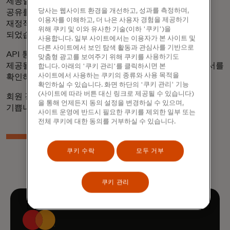
제공할 수 있게 됩니다. USAA와의 협력을 통해 데이터
당사는 웹사이트 환경을 개선하고, 성과를 측정하며,
공유를 위한 안전한 방법에 대해 협력하는 동시에 회원의
이용자를 이해하고, 더 나은 사용자 경험을 제공하기
재정적 안정을 돕는다는 USAA의 사명을 완수할 수 있게
위해 쿠키 및 이와 유사한 기술(이하 '쿠키')을
되었습니다.
사용합니다. 일부 사이트에서는 이용자가 본 사이트 및
다른 사이트에서 보인 탐색 활동과 관심사를 기반으로
API 통합은 2018년과 2019년에 걸쳐 USAA 회원들에게
맞춤형 광고를 보여주기 위해 쿠키를 사용하기도
제공될 예정입니다.
USAA 사이트에서
관계에 대한 성명서를
합니다. 아래의 '쿠키 관리'를 클릭하시면 본
사이트에서 사용하는 쿠키의 종류와 사용 목적을
확인하세요.
확인하실 수 있습니다. 화면 하단의 '쿠키 관리' 기능
(사이트에 따라 버튼 대신 링크로 제공될 수 있습니다)
회원 경험을 개선하기 위해 USAA와 협력하게 되어 매우
을 통해 언제든지 동의 설정을 변경하실 수 있으며,
기쁩니다!
사이트 운영에 반드시 필요한 쿠키를 제외한 일부 또는
전체 쿠키에 대한 동의를 거부하실 수 있습니다.
쿠키 수락
모두 거부
쿠키 관리