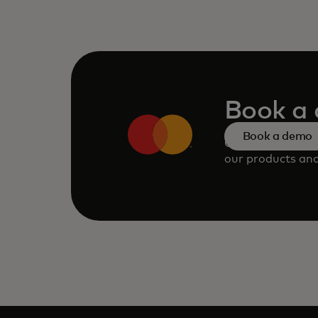
Book a
Book a demo
Consult our tea
our products and