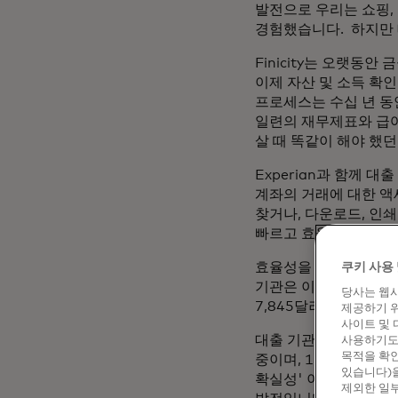
발전으로 우리는 쇼핑,
경험했습니다. 하지만 
Finicity는 오랫동
이제 자산 및 소득 확
프로세스는 수십 년 동
일련의 재무제표와 급여
살 때 똑같이 해야 했던
Experian과 함께 
계좌의 거래에 대한 액
찾거나, 다운로드, 인쇄
빠르고 효율적이며 정
효율성을 높이면 시간뿐
쿠키 사용 
기관은 이를 심각하게 고
당사는 웹사
7,845달러로 급증했습
제공하기 위
사이트 및 
대출 기관을 위한 또 
사용하기도 
목적을 확인
중이며, 1일차 Cert
있습니다)을
확실성' 이니셔티브는 
제외한 일부