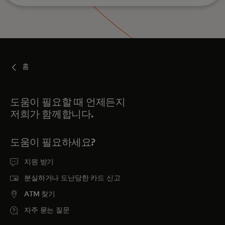
h
a
a
c
r
t
a
e
c
r
홈
t
s
e
.
r
도움이 필요할 때 언제든지
s
저희가 함께합니다.
.
도움이 필요하세요?
지원 받기
분실하거나 도난당한 카드 신고
ATM 찾기
자주 묻는 질문