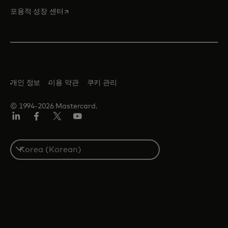
새 탭에서 열림
포용적 성장 센터
개인 정보
이용 약관
쿠키 관리
© 1994-2026 Mastercard.
Lin
Fa
트
유
ked
ceb
위
튜
In
ook
터/
브
S
X
e
l
e
c
t
a
c
o
u
n