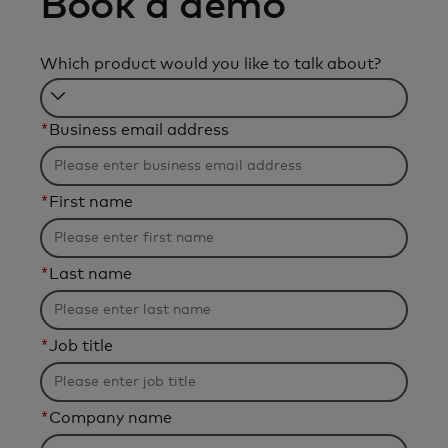
Book a demo
Which product would you like to talk about?
F
*
Business email address
i
l
t
*
First name
e
r
i
*
Last name
n
g
w
*
Job title
i
l
*
Company name
l