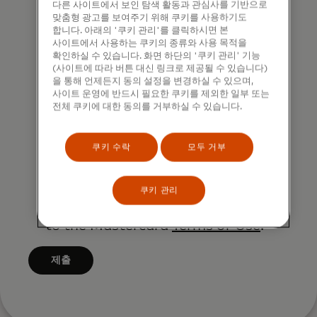
e
다른 사이트에서 보인 탐색 활동과 관심사를 기반으로
marketing purposes by phone. I
l
r
맞춤형 광고를 보여주기 위해 쿠키를 사용하기도
a
understand that I am free to
b
합니다. 아래의 '쿠키 관리'를 클릭하시면 본
a
p
사이트에서 사용하는 쿠키의 종류와 사용 목적을
withdraw my consent at any time,
e
c
확인하실 수 있습니다. 화면 하단의 '쿠키 관리' 기능
p
free of charge, using the opt-out
a
t
(사이트에 따라 버튼 대신 링크로 제공될 수 있습니다)
l
을 통해 언제든지 동의 설정을 변경하실 수 있으며,
link provided in each email.
p
e
i
사이트 운영에 반드시 필요한 쿠키를 제외한 일부 또는
p
r
전체 쿠키에 대한 동의를 거부하실 수 있습니다.
e
I acknowledge that my personal
l
s
d
data will be processed in
i
.
쿠키 수락
모두 거부
a
accordance with
e
f
Mastercard’s
Global Privacy Notice
.
d
t
By submitting this form, I also
쿠키 관리
a
e
confirm that I have read and agree
f
r
to the Mastercard
Terms of Use
.
t
3
e
c
제출
r
h
3
a
c
r