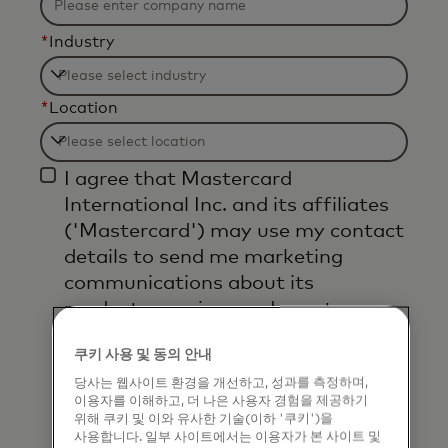
b
e
*
Industry
a
p
F
p
*
Location
i
l
l
F
i
t
I agree that Mastercard
i
e
e
International Inc. and its affiliates
l
d
r
('Mastercard') may use my contact
t
a
i
details to send me marketing
e
f
n
communications about its
r
t
g
products, services and events, as
i
e
w
well as other topical business
n
r
i
쿠키 사용 및 동의 안내
information by email. If I have
g
3
l
당사는 웹사이트 환경을 개선하고, 성과를 측정하며,
shared my phone number, I confirm
w
c
l
이용자를 이해하고, 더 나은 사용자 경험을 제공하기
that I am also happy to be
i
h
위해 쿠키 및 이와 유사한 기술(이하 '쿠키')을
b
contacted by Mastercard for such
사용합니다. 일부 사이트에서는 이용자가 본 사이트 및
l
a