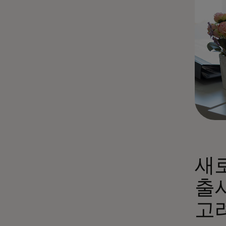
새
출
고