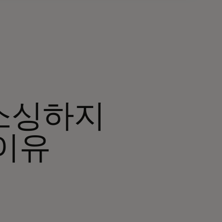
소싱하지
이유