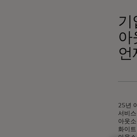
기
아
언
25년 
서비스
아웃소
화이트