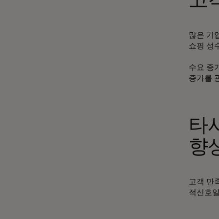
고
많은 기
쇼핑 성
수요 증
증가를 
타
향
고객 만
적신호일