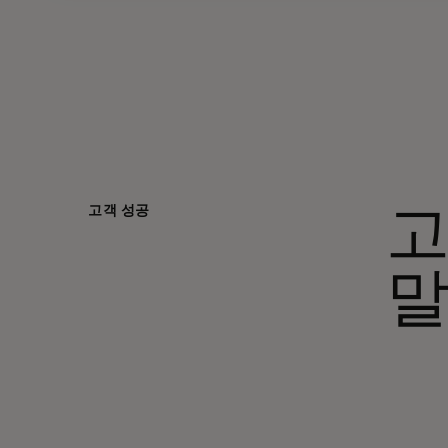
고객 성공
고
말