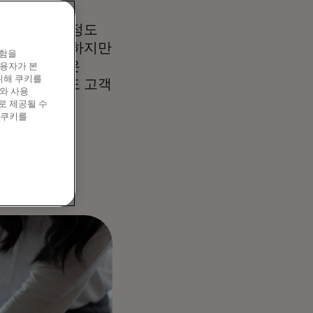
사마다 의사결정도
 아닙니다. 하지만
경험을
업은 더 좋은
이용자가 본
위해 쿠키를
을 겪으면서도 고객
와 사용
과를 볼 수
로 제공될 수
 쿠키를