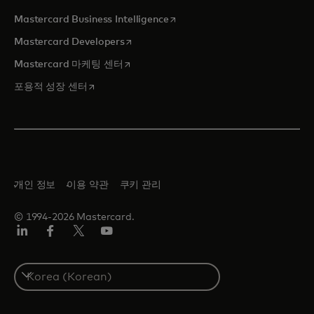
새 탭에서 열림
Mastercard Business Intelligence
새 탭에서 열림
Mastercard Developers
새 탭에서 열림
Mastercard 마케팅 센터
새 탭에서 열림
포용적 성장 센터
개인 정보
이용 약관
쿠키 관리
© 1994-2026 Mastercard.
Lin
Fa
트
유
ked
ceb
위
튜
In
ook
터/
브
S
X
e
l
e
c