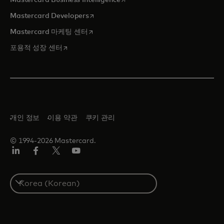
새 탭에서 열림
Mastercard Developers
새 탭에서 열림
Mastercard 마케팅 센터
새 탭에서 열림
포용적 성장 센터
개인 정보
이용 약관
쿠키 관리
© 1994-2026 Mastercard.
Lin
Fa
트
유
ked
ceb
위
튜
In
ook
터/
브
S
X
e
l
e
c
t