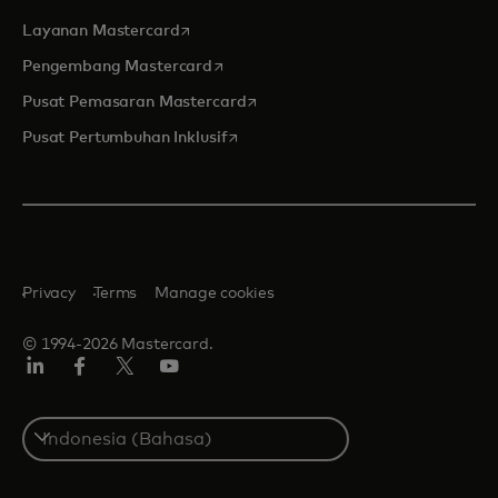
opens in a new tab
Layanan Mastercard
opens in a new tab
Pengembang Mastercard
opens in a new tab
Pusat Pemasaran Mastercard
opens in a new tab
Pusat Pertumbuhan Inklusif
Privacy
Terms
Manage cookies
© 1994-2026 Mastercard.
Linkedin
Facebook
Twitter/X
Youtube
Select
a
country