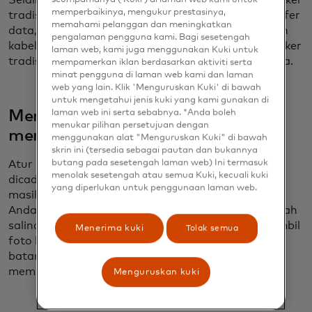
Selain itu, siapkan kabel pengisian daya dengan steker
memperbaikinya, mengukur prestasinya,
tradisional. Kabel USB dan USB-C dapat mentransfer
memahami pelanggan dan meningkatkan
data, yang dapat terjadi apabila Anda mencolokkan
pengalaman pengguna kami. Bagi sesetengah
kabel ke port USB/USB-C publik. Menggunakan steker
laman web, kami juga menggunakan Kuki untuk
tradisional akan menghilangkan risiko transfer data.
mempamerkan iklan berdasarkan aktiviti serta
minat pengguna di laman web kami dan laman
web yang lain. Klik 'Menguruskan Kuki' di bawah
untuk mengetahui jenis kuki yang kami gunakan di
Mencadangkan ke cloud dan
laman web ini serta sebabnya. *Anda boleh
menukar pilihan persetujuan dengan
membawa salinan cetak
menggunakan alat "Menguruskan Kuki" di bawah
skrin ini (tersedia sebagai pautan dan bukannya
butang pada sesetengah laman web) Ini termasuk
Atur ponsel atau perangkat Anda sehingga data
menolak sesetengah atau semua Kuki, kecuali kuki
dicadangkan ke cloud: Jika perangkat hilang, Anda
yang diperlukan untuk penggunaan laman web.
masih dapat mengakses dokumentasi perjalanan
Anda. Sebagai tindakan pencegahan ekstra, bawalah
salinan cetak semua dokumen perjalanan Anda. Ambil
Menerima kuki
Tolak semua
foto bagian dalam paspor Anda, terutama kode
batang, yang akan membantu jika Anda perlu
meminta penggantian saat bepergian.
Menguruskan kuki