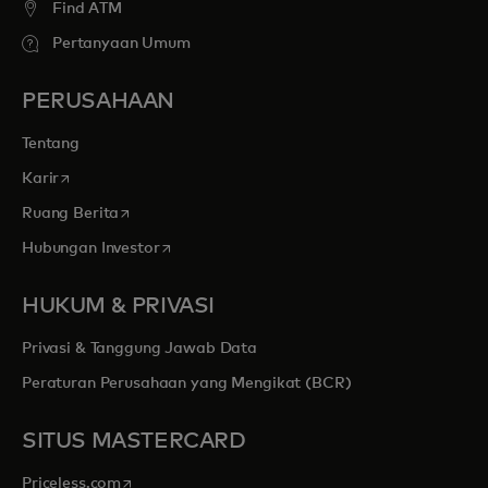
Find ATM
Pertanyaan Umum
PERUSAHAAN
Tentang
opens in a new tab
Karir
opens in a new tab
Ruang Berita
opens in a new tab
Hubungan Investor
HUKUM & PRIVASI
Privasi & Tanggung Jawab Data
Peraturan Perusahaan yang Mengikat (BCR)
SITUS MASTERCARD
opens in a new tab
Priceless.com