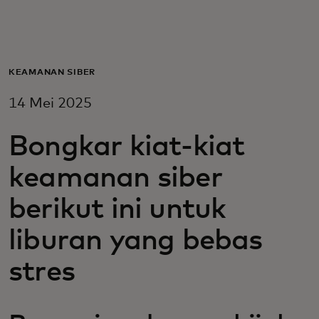
Untuk Anda
Untuk bisnis
KEAMANAN SIBER
14 Mei 2025
Untuk dunia
Bongkar kiat-kiat
Untuk inovator
keamanan siber
berikut ini untuk
Berita dan tren
liburan yang bebas
stres