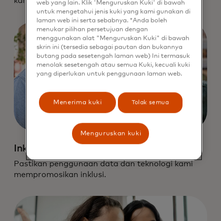
kami.
web yang lain. Klik 'Menguruskan Kuki' di bawah
untuk mengetahui jenis kuki yang kami gunakan di
laman web ini serta sebabnya. *Anda boleh
menukar pilihan persetujuan dengan
menggunakan alat "Menguruskan Kuki" di bawah
skrin ini (tersedia sebagai pautan dan bukannya
butang pada sesetengah laman web) Ini termasuk
menolak sesetengah atau semua Kuki, kecuali kuki
yang diperlukan untuk penggunaan laman web.
Menerima kuki
Tolak semua
Menguruskan kuki
Inklusi
Pastikan penggunaan data dan teknologi kami
mempromosikan inklusi.