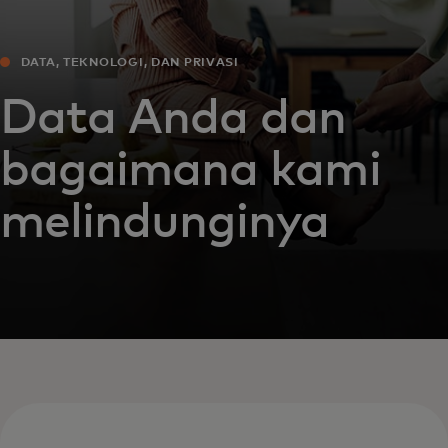
DATA, TEKNOLOGI, DAN PRIVASI
Data Anda dan
bagaimana kami
melindunginya