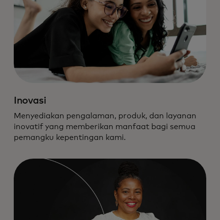
Inovasi
Menyediakan pengalaman, produk, dan layanan
inovatif yang memberikan manfaat bagi semua
pemangku kepentingan kami.