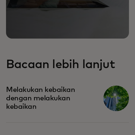
Bacaan lebih lanjut
Melakukan kebaikan
dengan melakukan
kebaikan