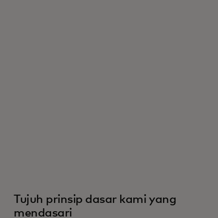
Tujuh prinsip dasar kami yang
mendasari