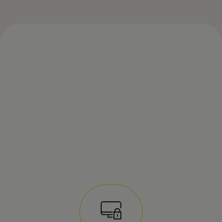
Daftar sekali, pilih "Ingat saya," dan
nikmati pembayaran cepat — tidak perlu
kata sandi.