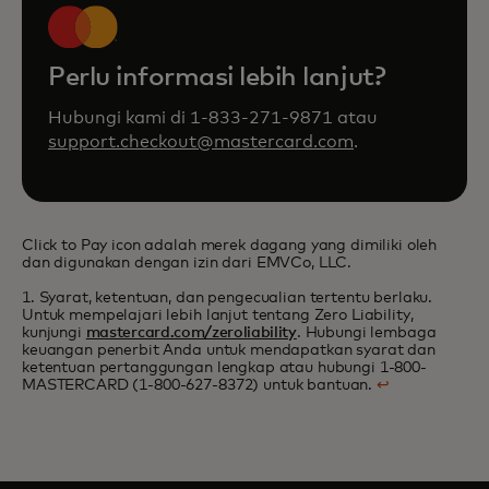
Perlu informasi lebih lanjut?
Hubungi kami di 1-833-271-9871 atau
support.checkout@mastercard.com
.
Click to Pay icon adalah merek dagang yang dimiliki oleh
dan digunakan dengan izin dari EMVCo, LLC.
1. Syarat, ketentuan, dan pengecualian tertentu berlaku.
Untuk mempelajari lebih lanjut tentang Zero Liability,
kunjungi
mastercard.com/zeroliability
. Hubungi lembaga
keuangan penerbit Anda untuk mendapatkan syarat dan
ketentuan pertanggungan lengkap atau hubungi 1-800-
MASTERCARD (1-800-627-8372) untuk bantuan.
↩