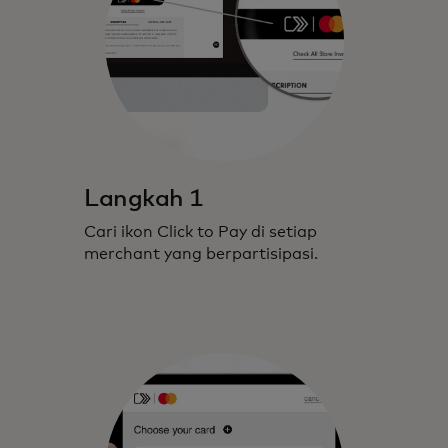
Langkah 1
Cari ikon Click to Pay di setiap
merchant yang berpartisipasi.