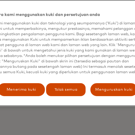
uhan sa
a kami menggunakan kuki dan persetujuan anda
i menggunakan kuki dan teknologi yang seumpamanya (‘Kuki’) di lama
ubung.
i untuk memperbaikinya, mengukur prestasinya, memahami pelanggan 
ingkatkan pengalaman pengguna kami. Bagi sesetengah laman web, ka
a menggunakan Kuki untuk mempamerkan iklan berdasarkan aktiviti ser
at pengguna di laman web kami dan laman web yang lain. Klik 'Mengur
i' di bawah untuk mengetahui jenis kuki yang kami gunakan di laman web
ta sebabnya. *Anda boleh menukar pilihan persetujuan dengan menggu
t "Menguruskan Kuki" di bawah skrin ini (tersedia sebagai pautan dan
annya butang pada sesetengah laman web) Ini termasuk menolak sese
u semua Kuki, kecuali kuki yang diperlukan untuk penggunaan laman we
dari sinyal visual, sonik, dan haptik
ksesibilitas, dan esensi penuh brand
Tolak semua
Menerima kuki
Menguruskan kuki