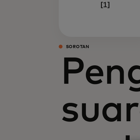
[1]
SOROTAN
Peng
suar