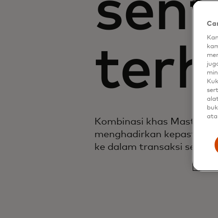
sent
Car
Kam
terh
kam
men
jug
min
Kuk
ser
ala
buk
ata
Kombinasi khas Mastercard 
menghadirkan kepastian, a
ke dalam transaksi seluler.