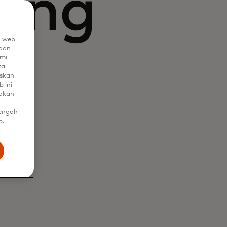
ling
n web
dan
mi
ta
uskan
 ini
nakan
tengah
b.