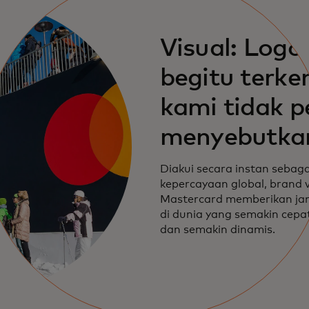
Visual: Logo
begitu terken
kami tidak p
menyebutka
namanya.
Diakui secara instan sebaga
kepercayaan global, brand v
Mastercard memberikan ja
di dunia yang semakin cepat
dan semakin dinamis.