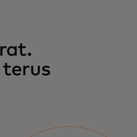
rat.
 terus