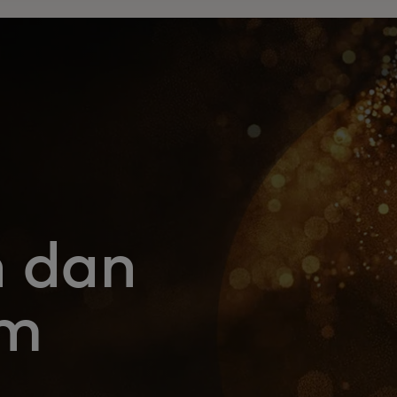
 dan
am