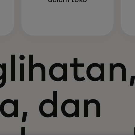
dalam toko
lihatan
a, dan