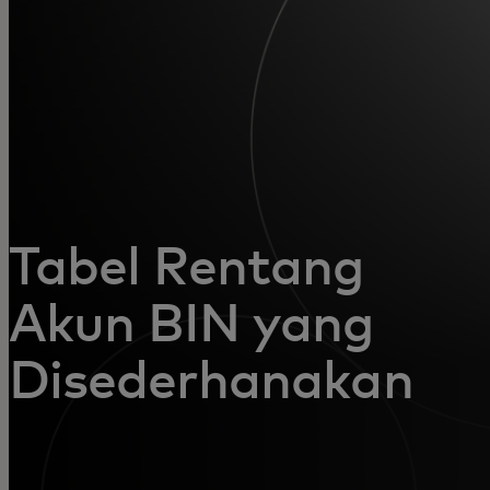
Untuk Anda
Untuk bisnis
Untuk dunia
Untuk inovator
Tabel Rentang
Akun BIN yang
Berita dan tren
Disederhanakan