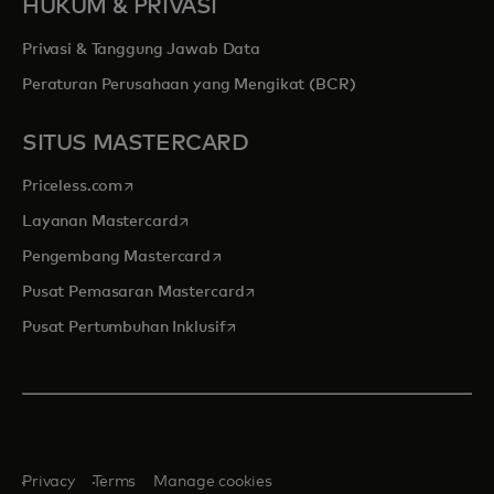
HUKUM & PRIVASI
Privasi & Tanggung Jawab Data
Peraturan Perusahaan yang Mengikat (BCR)
SITUS MASTERCARD
opens in a new tab
Priceless.com
opens in a new tab
Layanan Mastercard
opens in a new tab
Pengembang Mastercard
opens in a new tab
Pusat Pemasaran Mastercard
opens in a new tab
Pusat Pertumbuhan Inklusif
Privacy
Terms
Manage cookies