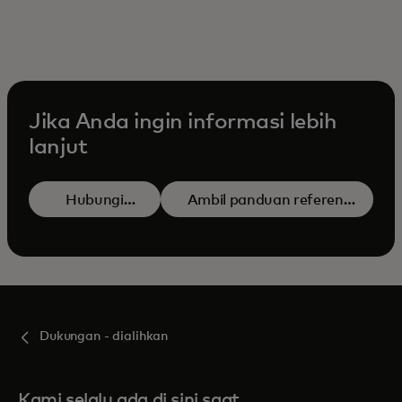
Jika Anda ingin informasi lebih
lanjut
opens i
Hubungi
Ambil panduan referensi
kami
Dukungan - dialihkan
Kami selalu ada di sini saat