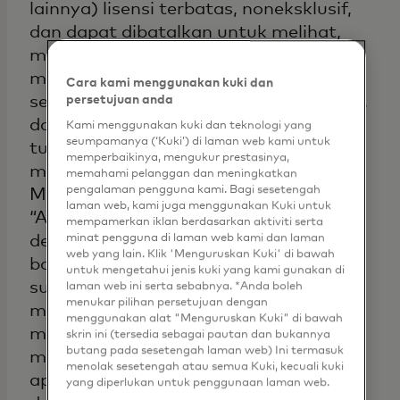
lainnya) lisensi terbatas, noneksklusif,
dan dapat dibatalkan untuk melihat,
membagikan, mencetak, atau
mengunduh Konten apa pun,
Cara kami menggunakan kuki dan
sebagaimana didefinisikan di bawah ini,
persetujuan anda
dari Situs Mastercard ini untuk tujuan
Kami menggunakan kuki dan teknologi yang
seumpamanya (‘Kuki’) di laman web kami untuk
tunggal menyediakan dan/atau
memperbaikinya, mengukur prestasinya,
mendukung Aktivitas bermerek
memahami pelanggan dan meningkatkan
pengalaman pengguna kami. Bagi sesetengah
Mastercard (sebagaimana istilah
laman web, kami juga menggunakan Kuki untuk
“Aktivitas” didefinisikan dalam bagian
mempamerkan iklan berdasarkan aktiviti serta
minat pengguna di laman web kami dan laman
definisi
Aturan Mastercard
). Anda tidak
web yang lain. Klik 'Menguruskan Kuki' di bawah
boleh melisensikan, memberikan
untuk mengetahui jenis kuki yang kami gunakan di
sublisensi, menerbitkan,
laman web ini serta sebabnya. *Anda boleh
menukar pilihan persetujuan dengan
mendistribusikan, menyalin,
menggunakan alat "Menguruskan Kuki" di bawah
mereproduksi dalam bentuk apa pun,
skrin ini (tersedia sebagai pautan dan bukannya
butang pada sesetengah laman web) Ini termasuk
menjual atau mentransfer dengan cara
menolak sesetengah atau semua Kuki, kecuali kuki
apa pun, atau membuat karya turunan
yang diperlukan untuk penggunaan laman web.