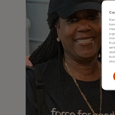
Car
Kam
kam
men
jug
min
Kuk
ser
ala
buk
ata