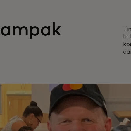
dampak
Ti
ke
ko
da