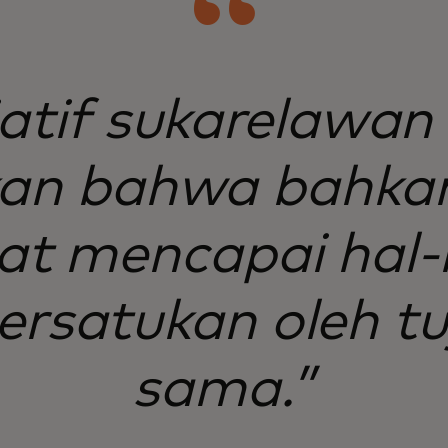
siatif sukarelawan
an bahwa bahka
pat mencapai hal-
persatukan oleh t
sama.”