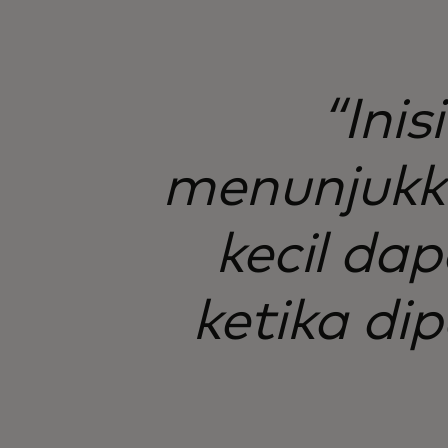
“Ini
menunjukk
kecil da
ketika di