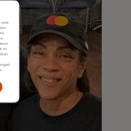
n web
dan
mi
ta
uskan
 ini
nakan
tengah
b.