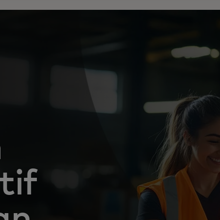
n
tif
an