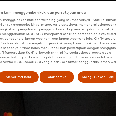
a kami menggunakan kuki dan persetujuan anda
i menggunakan kuki dan teknologi yang seumpamanya (‘Kuki’) di lama
i untuk memperbaikinya, mengukur prestasinya, memahami pelanggan 
ingkatkan pengalaman pengguna kami. Bagi sesetengah laman web, ka
a menggunakan Kuki untuk mempamerkan iklan berdasarkan aktiviti ser
at pengguna di laman web kami dan laman web yang lain. Klik 'Mengur
i' di bawah untuk mengetahui jenis kuki yang kami gunakan di laman web
ta sebabnya. *Anda boleh menukar pilihan persetujuan dengan menggu
t "Menguruskan Kuki" di bawah skrin ini (tersedia sebagai pautan dan
annya butang pada sesetengah laman web) Ini termasuk menolak sese
u semua Kuki, kecuali kuki yang diperlukan untuk penggunaan laman we
Tolak semua
Menerima kuki
Menguruskan kuki