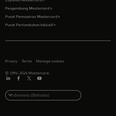
Layanan Mastercard
opens in a new tab
Pengembang Mastercard
opens in a new tab
Pusat Pemasaran Mastercard
opens in a new tab
Pusat Pertumbuhan Inklusif
Privacy
Terms
Manage cookies
© 1994-2026 Mastercard.
Linkedin
Facebook
Twitter/X
Youtube
Select
a
country