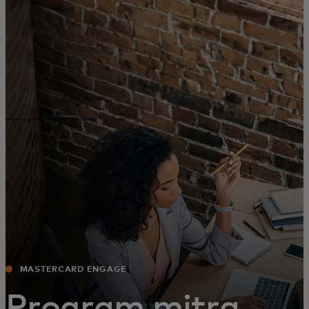
Untuk Anda
Untuk bisnis
Untuk dunia
Untuk inovator
Berita dan tren
MASTERCARD ENGAGE
Program mitra