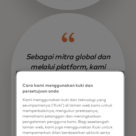
Sebagai mitra global dan
melalui platform, kami
mendorong penerapan lokal
Cara kami menggunakan kuki dan
solusi pembayaran masa kini,
persetujuan anda
sambil merangkul keunikan
Kami menggunakan kuki dan teknologi yang
seumpamanya (‘Kuki’) di laman web kami untuk
setiap pasar.
memperbaikinya, mengukur prestasinya,
memahami pelanggan dan meningkatkan
pengalaman pengguna kami. Bagi sesetengah
Olivier Sery
laman web, kami juga menggunakan Kuki untuk
Digital Solutions
mempamerkan iklan berdasarkan aktiviti serta