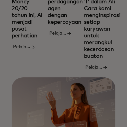
Money
perdagangan
'I' dalam AI:
20/20
agen
Cara kami
tahun ini, AI
dengan
menginspirasi
menjadi
kepercayaan
setiap
pusat
karyawan
Pelajari
perhatian
untuk
lebih
merangkul
Pelajari
lanjut
kecerdasan
lebih
buatan
lanjut
Pelajari
lebih
lanjut