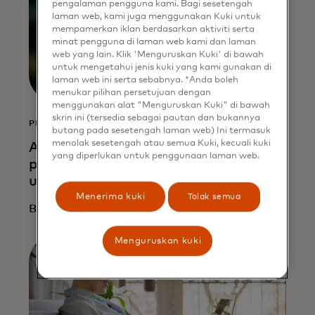
pengalaman pengguna kami. Bagi sesetengah
laman web, kami juga menggunakan Kuki untuk
mempamerkan iklan berdasarkan aktiviti serta
minat pengguna di laman web kami dan laman
web yang lain. Klik 'Menguruskan Kuki' di bawah
untuk mengetahui jenis kuki yang kami gunakan di
laman web ini serta sebabnya. *Anda boleh
menukar pilihan persetujuan dengan
menggunakan alat "Menguruskan Kuki" di bawah
skrin ini (tersedia sebagai pautan dan bukannya
PENJELASAN
butang pada sesetengah laman web) Ini termasuk
menolak sesetengah atau semua Kuki, kecuali kuki
Apa yang dimaksud dengan
yang diperlukan untuk penggunaan laman web.
perdagangan agen? Panduan Anda
untuk ritel berbantuan AI
Menerima kuki
Tolak semua
Baca lebih lanjut
Menguruskan kuki