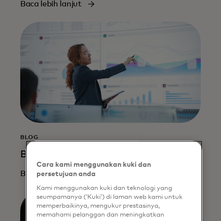
Baca lebih lanjut
BLOG
Bagaimana AI merevolusi peran CFO
Cara kami menggunakan kuki dan
Baca lebih lanjut
persetujuan anda
Kami menggunakan kuki dan teknologi yang
seumpamanya (‘Kuki’) di laman web kami untuk
memperbaikinya, mengukur prestasinya,
memahami pelanggan dan meningkatkan