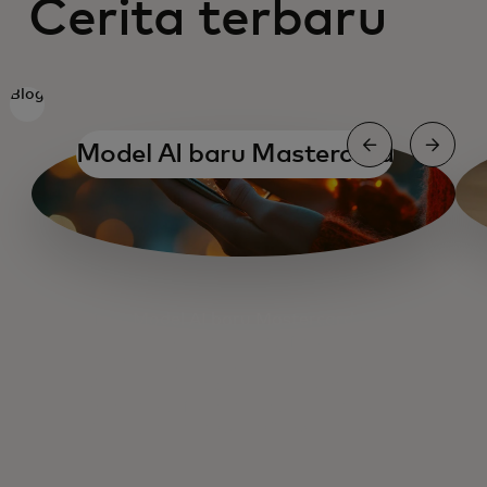
Cerita terbaru
Blog
Model AI baru Mastercard
Model AI baru Mastercard
AI dan barang fisik
Paradigma pembayaran baru
AI dan inovasi bisnis kecil
Memverifikasi maksud dalam AI
Keamanan OpenClaw dan AI