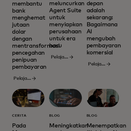
meluncurkan
depan
membantu
Agent Suite
adalah
bank
untuk
sekarang:
menghemat
menyiapkan
Bagaimana
jutaan
perusahaan
AI
dolar
untuk era
mengubah
dengan
baru
pembayaran
mentransformasi
komersial
pencegahan
Pelajari
penipuan
Pelajari
lebih
pembayaran
lebih
lanjut
Pelajari
lanjut
lebih
lanjut
CERITA
BLOG
BLOG
Pada
Meningkatkan
Menempatkan