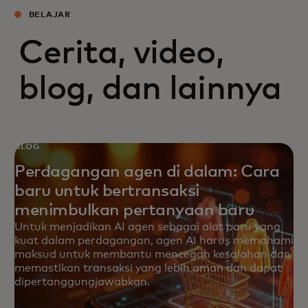
BELAJAR
Cerita, video,
blog, dan lainnya
BLOG
Perdagangan agen di dalam: Cara
baru untuk bertransaksi
menimbulkan pertanyaan baru
Untuk menjadikan AI agen sebagai alat baru yang
kuat dalam perdagangan, agen AI harus memahami
maksud untuk membantu mencegah kesalahan dan
memastikan transaksi yang lebih aman dan dapat
dipertanggungjawabkan.