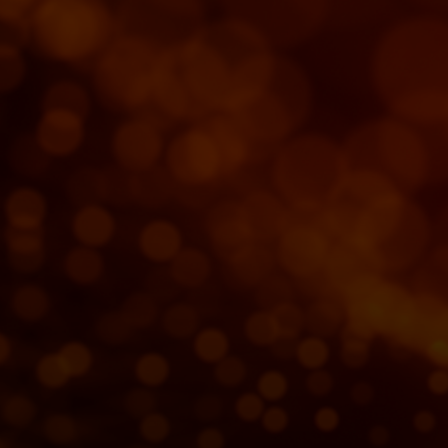
Untuk Anda
Untuk bisnis
Untuk dunia
Untuk inovator
Berita dan tren