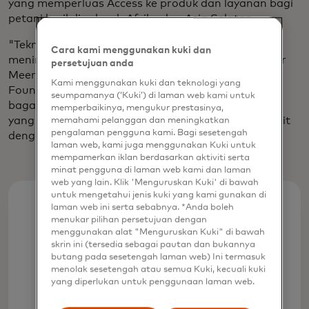
yang memperluas Access ke produk dan layanan bagi
petani kecil di seluruh Afrika dan Asia Selatan.
"Teknologi energi bersih memiliki potensi untuk
Cara kami menggunakan kuki dan
meningkatkan hasil panen petani hingga 40%," ujar
persetujuan anda
Meera Shah, kepala portofolio petani kecil di Shell
Kami menggunakan kuki dan teknologi yang
Foundation. “Penskalaan teknologi ini,
seumpamanya (‘Kuki’) di laman web kami untuk
bagaimanapun, telah terbatas karena biaya awal
memperbaikinya, mengukur prestasinya,
yang tinggi dan petani tidak dapat mengakses kredit
memahami pelanggan dan meningkatkan
pengalaman pengguna kami. Bagi sesetengah
dengan harga terjangkau, jika sama sekali.”
laman web, kami juga menggunakan Kuki untuk
mempamerkan iklan berdasarkan aktiviti serta
minat pengguna di laman web kami dan laman
web yang lain. Klik 'Menguruskan Kuki' di bawah
untuk mengetahui jenis kuki yang kami gunakan di
laman web ini serta sebabnya. *Anda boleh
40%
menukar pilihan persetujuan dengan
menggunakan alat "Menguruskan Kuki" di bawah
skrin ini (tersedia sebagai pautan dan bukannya
butang pada sesetengah laman web) Ini termasuk
Potensi peningkatan hasil panen
menolak sesetengah atau semua Kuki, kecuali kuki
petani dengan menerapkan
yang diperlukan untuk penggunaan laman web.
teknologi energi bersih, menurut