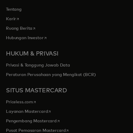
Tentang
opens in a new tab
Karir
opens in a new tab
Ruang Berita
opens in a new tab
Hubungan Investor
HUKUM & PRIVASI
Privasi & Tanggung Jawab Data
Peraturan Perusahaan yang Mengikat (BCR)
SITUS MASTERCARD
opens in a new tab
Priceless.com
opens in a new tab
Layanan Mastercard
opens in a new tab
Pengembang Mastercard
opens in a new tab
Pusat Pemasaran Mastercard