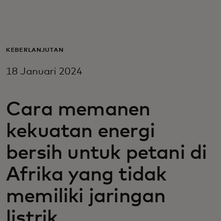
Untuk Anda
Untuk bisnis
KEBERLANJUTAN
18 Januari 2024
Untuk dunia
Cara memanen
Untuk inovator
kekuatan energi
Berita dan tren
bersih untuk petani di
Afrika yang tidak
memiliki jaringan
listrik