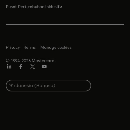
opens in a new tab
Pusat Pertumbuhan Inklusif
Privacy
Terms
Manage cookies
© 1994-2026 Mastercard.
Linkedin
Facebook
Twitter/X
Youtube
Select
a
country