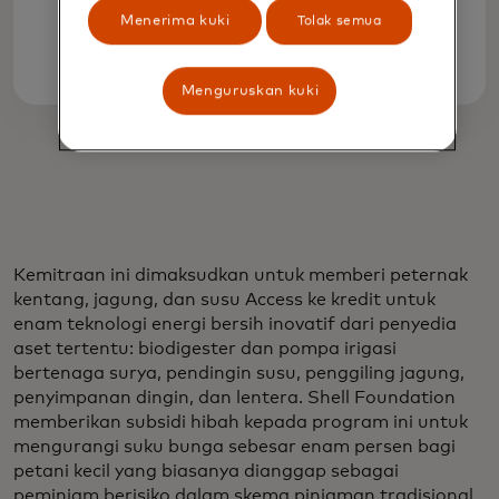
Shell Foundation
Menerima kuki
Tolak semua
Menguruskan kuki
Kemitraan ini dimaksudkan untuk memberi peternak
kentang, jagung, dan susu Access ke kredit untuk
enam teknologi energi bersih inovatif dari penyedia
aset tertentu: biodigester dan pompa irigasi
bertenaga surya, pendingin susu, penggiling jagung,
penyimpanan dingin, dan lentera. Shell Foundation
memberikan subsidi hibah kepada program ini untuk
mengurangi suku bunga sebesar enam persen bagi
petani kecil yang biasanya dianggap sebagai
peminjam berisiko dalam skema pinjaman tradisional.