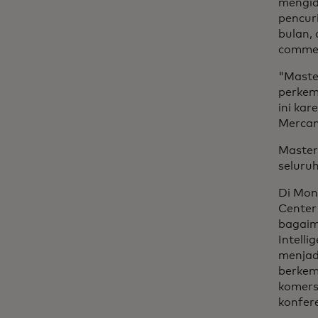
mengid
pencur
bulan,
commer
"Maste
perkem
ini kar
Mercant
Masterc
seluruh
Di Mon
Center
bagaim
Intell
menjad
berkem
komers
konfere