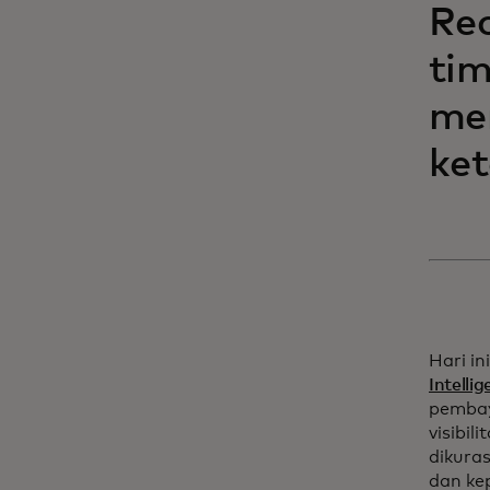
Re
tim
men
ket
Hari i
Intelli
pembay
visibil
dikuras
dan ke