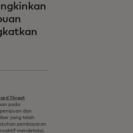
ungkinkan
puan
gkatkan
ard Threat
pkan pada
 penipuan dan
iber yang telah
atuhan pembayaran
roaktif mendeteksi,