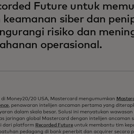
corded Future untuk mem
 keamanan siber dan peni
gurangi risiko dan menin
ahanan operasional.
ni di Money20/20 USA, Mastercard mengumumkan
Masterc
gence
, penawaran intelijen ancaman pertama yang ditera
aran dalam skala besar. Solusi ini menyatukan wawasan
itas jaringan global Mastercard dengan intelijen ancaman s
i dari platform
Recorded Future
untuk membantu tim kep
patuhan pedagang di bank penerbit dan acquirer secara p