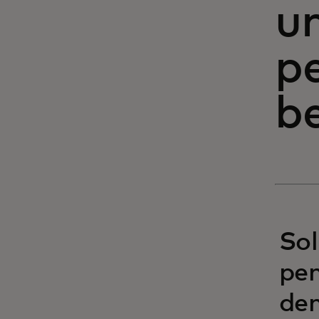
u
p
b
So
pe
den