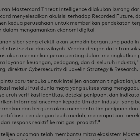
uran Mastercard Threat Intelligence dilakukan kurang dar
card menyelesaikan akuisisi terhadap Recorded Future, 
en kedua perusahaan untuk memberikan pendekatan ter
jen dalam mengamankan ekonomi digital.
nan siber yang efektif akan semakin bergantung pada in
lintasi sektor dan wilayah. Vendor dengan data transaksi
uas akan memainkan peran penting dalam meningkatkan 
ra layanan keuangan, pedagang, dan di seluruh industri," 
g, direktur Cybersecurity di Javelin Strategy & Research.
pintu baru terbuka untuk intelijen ancaman tingkat lanju
ilitasi melalui fusi dunia maya yang sukses yang mengga
 seluruh verifikasi identitas, deteksi penipuan, dan indika
ikan informasi ancaman kepada tim dan industri yang b
ermakna dan berguna akan membantu tim penipuan dan 
entifikasi tren dengan lebih mudah, menempatkan mereka
 dari respons reaktif ke mitigasi proaktif."
ntelijen ancaman telah membantu mitra ekosistem Maste