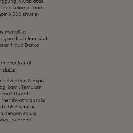
nggung jawab atas
ai dan selama enam
ir 9.500 situs e-
us mengikuti
gkin dilakukan saat
pakar fraud Banco
an acquirer di
ya
di sini
.
 Convention & Expo
logi kami. Temukan
rcard Threat
i, membuat transaksi
tu bisnis untuk
ka dengan solusi
Mastercard di