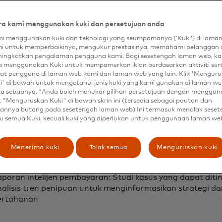
-fitur utama dari Mastercard Threat Inte
uti:
a kami menggunakan kuki dan persetujuan anda
i menggunakan kuki dan teknologi yang seumpamanya (‘Kuki’) di lama
eteksi pengujian kartu: Peringatan waktu nyata dan penol
i untuk memperbaikinya, mengukur prestasinya, memahami pelanggan 
ingkatkan pengalaman pengguna kami. Bagi sesetengah laman web, ka
rhadap transaksi pengujian yang curang, mengurangi penip
a menggunakan Kuki untuk mempamerkan iklan berdasarkan aktiviti ser
an melindungi pemegang kartu
at pengguna di laman web kami dan laman web yang lain. Klik 'Mengur
telijen skimming digital: Data kuantitatif untuk membant
i' di bawah untuk mengetahui jenis kuki yang kami gunakan di laman web
ampak skimmer dan mengganggu malware terkait kartu, 
ta sebabnya. *Anda boleh menukar pilihan persetujuan dengan menggu
erkelanjutan Mastercard dengan mitra industri untuk mel
t "Menguruskan Kuki" di bawah skrin ini (tersedia sebagai pautan dan
annya butang pada sesetengah laman web) Ini termasuk menolak sese
embayaran
u semua Kuki, kecuali kuki yang diperlukan untuk penggunaan laman we
ntelijen ancaman pedagang: Wawasan penipuan pembaya
itargetkan dan intelijen ancaman pembayaran tingkat ting
isiko pedagang dan memungkinkan respons insiden yang l
Tolak semua
Menerima kuki
Menguruskan kuki
ntelijen ancaman ekosistem pembayaran: Laporan minggu
ncaman dan kerentanan yang muncul di lanskap pembayar
poran intelijen pembayaran: Studi kasus yang dapat ditin
nalisis tren penipuan untuk menginformasikan strategi 
ertahanan