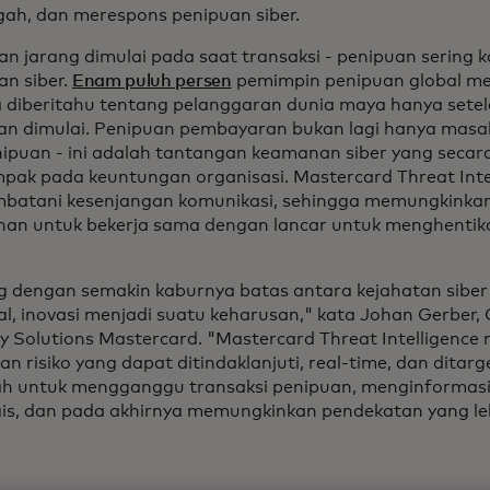
ah, dan merespons penipuan siber.
n jarang dimulai pada saat transaksi - penipuan sering ka
an siber.
Enam puluh persen
pemimpin penipuan global m
 diberitahu tentang pelanggaran dunia maya hanya setel
an dimulai. Penipuan pembayaran bukan lagi hanya masa
nipuan - ini adalah tantangan keamanan siber yang secar
pak pada keuntungan organisasi. Mastercard Threat Inte
batani kesenjangan komunikasi, sehingga memungkinkan
an untuk bekerja sama dengan lancar untuk menghentik
ng dengan semakin kaburnya batas antara kejahatan siber
al, inovasi menjadi suatu keharusan," kata Johan Gerber,
ty Solutions Mastercard. "Mastercard Threat Intelligenc
 risiko yang dapat ditindaklanjuti, real-time, dan ditar
h untuk mengganggu transaksi penipuan, menginformas
gis, dan pada akhirnya memungkinkan pendekatan yang leb