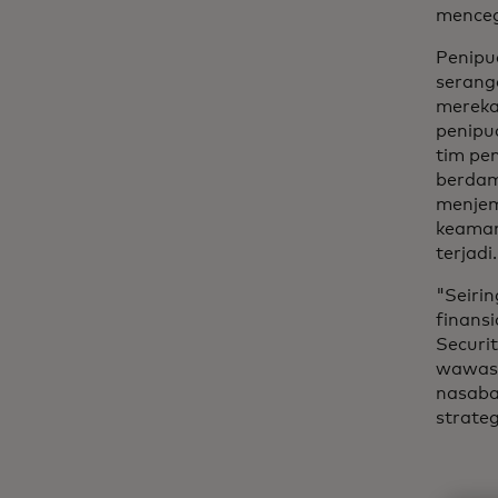
menceg
Penipua
serang
mereka
penipu
tim pe
berdam
menjem
keaman
terjadi.
"Seiri
finansi
Securi
wawasan
nasaba
strate