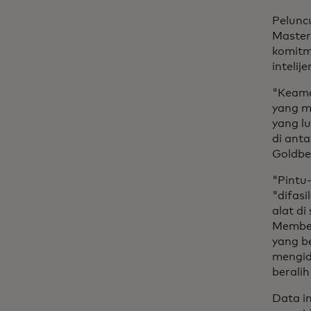
Pelunc
Master
komitm
inteli
"Keama
yang me
yang l
di anta
Goldber
"Pintu-
"difas
alat di
Member
yang b
mengid
beralih
Data i