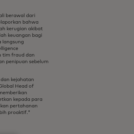
li berawal dari
elaporkan bahwa
ah kerugian akibat
lah keuangan bagi
a langsung
lligence
 tim fraud dan
an penipuan sebelum
 dan kejahatan
 Global Head of
e memberikan
getkan kepada para
ikan pertahanan
ih proaktif."