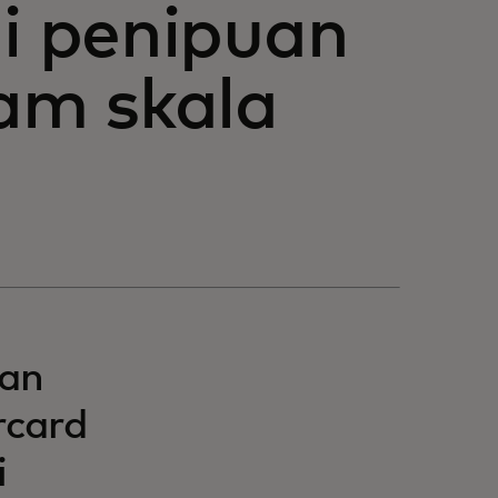
i penipuan
am skala
san
rcard
i