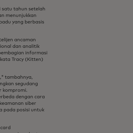
i satu tahun setelah
dan menunjukkan
padu yang berbasis
telijen ancaman
onal dan analitik
pembagian informasi
kata Tracy (Kitten)
t," tambahnya,
bungkan segudang
tor kompromi.
erbeda dengan cara
keamanan siber
 pada posisi untuk
rcard