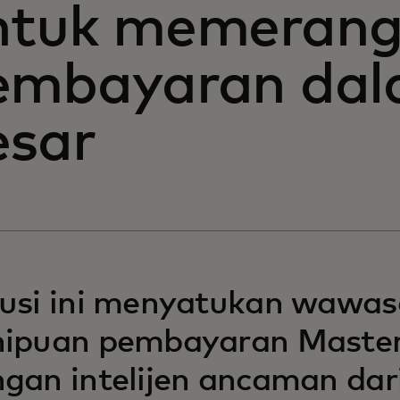
ntuk memerang
embayaran dal
esar
lusi ini menyatukan wawa
nipuan pembayaran Maste
gan intelijen ancaman dar