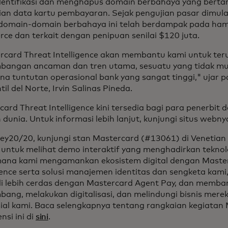
entifikasi dan menghapus domain berbahaya yang berta
ian data kartu pembayaran. Sejak pengujian pasar dimul
 domain-domain berbahaya ini telah berdampak pada hamp
ce dan terkait dengan penipuan senilai $120 juta.
rcard Threat Intelligence akan membantu kami untuk ter
bangan ancaman dan tren utama, sesuatu yang tidak mun
ena tuntutan operasional bank yang sangat tinggi," ujar 
il del Norte, Irvin Salinas Pineda.
ard Threat Intelligence kini tersedia bagi para penerbit d
 dunia. Untuk informasi lebih lanjut, kunjungi situs webn
ey20/20, kunjungi stan Mastercard (#13061) di Venetian
 untuk melihat demo interaktif yang menghadirkan tekno
ana kami mengamankan ekosistem digital dengan Maste
igence serta solusi manajemen identitas dan sengketa kam
i lebih cerdas dengan Mastercard Agent Pay, dan memban
bang, melakukan digitalisasi, dan melindungi bisnis mere
ial kami. Baca selengkapnya tentang rangkaian kegiatan 
nsi ini di
sini
.