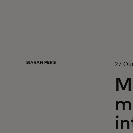
SIARAN PERS
27 Okt
M
m
i