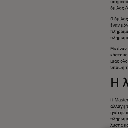
υπηρεσιώ
όμιλος A
Ο όμιλο
έναν μό
πληρωμώ
πληρωμώ
Με έναν
κόστους
μιας ολ
υπόψη τ
Η 
Η Maste
αλλαγή τ
ηγέτης 
πληρωμώ
λύσης κα