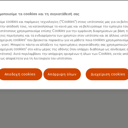
ίες, οι πελάτες της αεροπορικής βιομηχανίας μπορούσαν να 
γικότητα που επιθυμούσαν:
μοποιούμε τα cookies και τη συγκατάθεσή σας
νατότητες S2I και S2A
ύμε cookies και παρόμοιες τεχνολογίες ("Cookies") στους ιστότοπούς μας για να βελτ
την απόδοσή τους, να κατανοήσουμε το κοινό μας και να βελτιώσουμε την εμπειρία του
λυψη των αγοραστών σε παγκόσμια κλίμακα
ιστότοπους χρησιμοποιούμε επίσης Cookies για την εμφάνιση διαφημίσεων με βάση τ
λυψη όλων των τύπων πληρωμών
τες περιήγησης και τα ενδιαφέροντα των χρηστών στον ιστότοπο και σε άλλους ιστό
ηρεσία pay-as-you-use
ιαχείριση cookies" που βρίσκεται παρακάτω για να μάθετε ποια cookies χρησιμοποιούμ
ι γιατί. Μπορείτε πάντα να αλλάξετε τις προτιμήσεις συγκατάθεσής σας χρησιμοποιών
ιωμένο κόστος και ταχύτερη επεξεργασία πληρωμών
ιαχείριση cookies" στο κάτω μέρος της οθόνης (που υπάρχει διαθέσιμο ως σύνδεσμος α
χύτερη ανταπόκριση στις απαιτήσεις και μείωση των χρεώσε
στότοπο). Αυτό περιλαμβάνει την απόρριψη ορισμένων ή όλων των Cookies, εκτός από
οτεραιοτήτων
τως απαραίτητα για τη λειτουργία του ιστότοπου.
Αποδοχή cookies
Απόρριψη όλων
Διαχείριση cookies