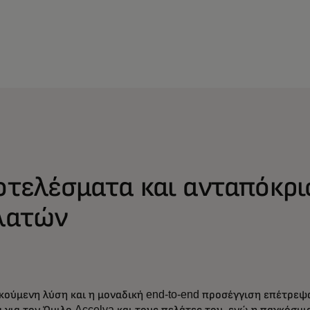
οτελέσματα και ανταπόκρι
λατών
κούμενη λύση και η μοναδική end-to-end προσέγγιση επέτρε
α για τον Όμιλο Accelya και τους πελάτες του, ενώ η παγκόσμι