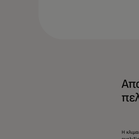
Απ
πε
Η κλιμα
ευελιξί