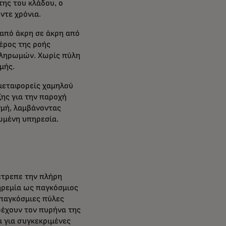
της του κλάδου, ο
ντε χρόνια.
 από άκρη σε άκρη από
έρος της ροής
πληρωμών. Χωρίς πύλη
μής.
ομεταφορείς χαμηλού
ης για την παροχή
γμή, λαμβάνοντας
ωμένη υπηρεσία.
έτρεπε την πλήρη
 ηρεμία ως παγκόσμιος
παγκόσμιες πύλες
ρέχουν τον πυρήνα της
α για συγκεκριμένες