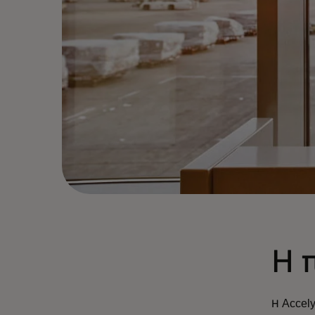
Η 
Η Accel