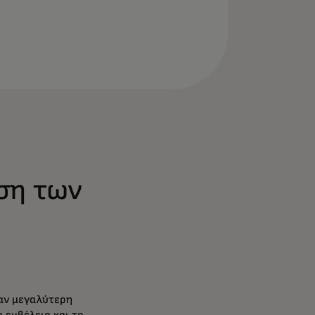
ση των
ψαν μεγαλύτερη
α εμβέλεια και το