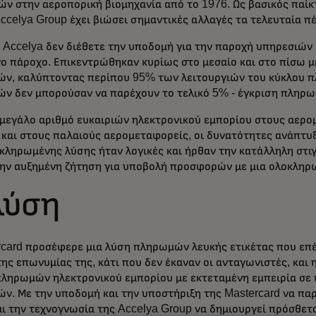
ν στην αεροπορική βιομηχανία από το 1976. Ως βασικός παίκ
ccelya Group έχει βιώσει σημαντικές αλλαγές τα τελευταία πέ
ς Accelya δεν διέθετε την υποδομή για την παροχή υπηρεσιών
νο πάροχο. Επικεντρώθηκαν κυρίως στο μεσαίο και στο πίσω μ
ν, καλύπτοντας περίπου 95% των λειτουργιών του κύκλου 
ν δεν μπορούσαν να παρέχουν το τελικό 5% - έγκριση πληρω
 μεγάλο αριθμό ευκαιριών ηλεκτρονικού εμπορίου στους αερ
 και στους παλαιούς αερομεταφορείς, οι δυνατότητες ανάπτυξ
οκληρωμένης λύσης ήταν λογικές και ήρθαν την κατάλληλη στι
ην αυξημένη ζήτηση για υποβολή προσφορών με μια ολοκληρ
λύση
rcard προσέφερε μια λύση πληρωμών λευκής ετικέτας που επ
ης επωνυμίας της, κάτι που δεν έκαναν οι ανταγωνιστές, και
πληρωμών ηλεκτρονικού εμπορίου με εκτεταμένη εμπειρία σε 
ν. Με την υποδομή και την υποστήριξη της Mastercard να πα
ι την τεχνογνωσία της Accelya Group να δημιουργεί πρόσθετ