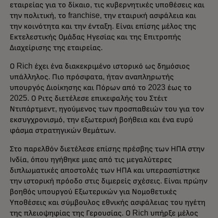
εταιρείας για το δίκαιο, τις κυβερνητικές υποθέσεις και
την πολιτική, το franchise, την εταιρική ασφάλεια και
την κοινότητα και την ένταξη. Είναι επίσης μέλος της
Εκτελεστικής Ομάδας Ηγεσίας και της Επιτροπής
Διαχείρισης της εταιρείας.
Ο Rich έχει ένα διακεκριμένο ιστορικό ως δημόσιος
υπάλληλος. Πιο πρόσφατα, ήταν αναπληρωτής
υπουργός Διοίκησης και Πόρων από το 2023 έως το
2025. Ο Ριτς διετέλεσε επικεφαλής του Στέιτ
Ντιπάρτμεντ, ηγούμενος των προσπαθειών του για τον
εκσυγχρονισμό, την εξωτερική βοήθεια και ένα ευρύ
φάσμα στρατηγικών θεμάτων.
Στο παρελθόν διετέλεσε επίσης πρέσβης των ΗΠΑ στην
Ινδία, όπου ηγήθηκε μιας από τις μεγαλύτερες
διπλωματικές αποστολές των ΗΠΑ και υπερασπίστηκε
την ιστορική πρόοδο στις διμερείς σχέσεις. Είναι πρώην
βοηθός υπουργού Εξωτερικών για Νομοθετικές
Υποθέσεις και σύμβουλος εθνικής ασφάλειας του ηγέτη
της πλειοψηφίας της Γερουσίας. Ο Rich υπήρξε μέλος