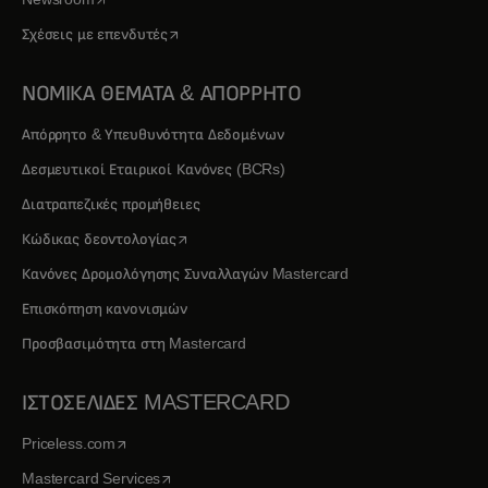
opens in a new tab
Σχέσεις με επενδυτές
ΝΟΜΙΚΑ ΘΕΜΑΤΑ & ΑΠΟΡΡΗΤΟ
Απόρρητο & Υπευθυνότητα Δεδομένων
Δεσμευτικοί Εταιρικοί Κανόνες (BCRs)
Διατραπεζικές προμήθειες
opens in a new tab
Κώδικας δεοντολογίας
Κανόνες Δρομολόγησης Συναλλαγών Mastercard
Επισκόπηση κανονισμών
Προσβασιμότητα στη Mastercard
ΙΣΤΟΣΕΛΙΔΕΣ MASTERCARD
opens in a new tab
Priceless.com
opens in a new tab
Mastercard Services