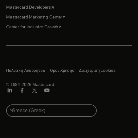
opens in a new tab
Mastercard Developers
opens in a new tab
Mastercard Marketing Center
opens in a new tab
Center for Inclusive Growth
Πολιτική Απορρήτου
Όροι Χρήσης
Διαχείριση cookies
© 1994-2026 Mastercard.
Linkedin
Facebook
Twitter/X
Youtube
Select
a
country