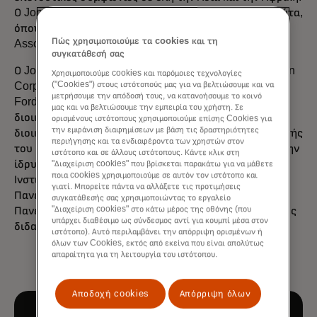
Ο Jon εξελέγη επίσης δύο φορές κυβερνήτης της Γιούτα,
όπου διετέλεσε πρόεδρος της Western Governors
Πώς χρησιμοποιούμε τα cookies και τη
Association.
συγκατάθεσή σας
Ο Jon υπηρέτησε νωρίτερα ως στέλεχος της Huntsman
Χρησιμοποιούμε cookies και παρόμοιες τεχνολογίες
("Cookies") στους ιστότοπούς μας για να βελτιώσουμε και να
Corporation και πιο πρόσφατα ως αντιπρόεδρος της
μετρήσουμε την απόδοσή τους, να κατανοήσουμε το κοινό
Ford Motor Company, όπου σήμερα είναι μέλος του
μας και να βελτιώσουμε την εμπειρία του χρήστη. Σε
διοικητικού συμβουλίου. Είναι επίσης μέλος του
ορισμένους ιστότοπους χρησιμοποιούμε επίσης Cookies για
την εμφάνιση διαφημίσεων με βάση τις δραστηριότητες
διοικητικού συμβουλίου της Chevron. Είναι διαχειριστής
περιήγησης και τα ενδιαφέροντα των χρηστών στον
του Ιδρύματος Huntsman, το οποίο πρωτοστάτησε στην
ιστότοπο και σε άλλους ιστότοπους. Κάντε κλικ στη
ίδρυση του Ινστιτούτου Καρκίνου Huntsman και του
"Διαχείριση cookies" που βρίσκεται παρακάτω για να μάθετε
ποια cookies χρησιμοποιούμε σε αυτόν τον ιστότοπο και
Ινστιτούτου Ψυχικής Υγείας Huntsman, αμφότερα στο
γιατί. Μπορείτε πάντα να αλλάξετε τις προτιμήσεις
Πανεπιστήμιο της Γιούτα. Ο Jon είναι απόφοιτος του
συγκατάθεσής σας χρησιμοποιώντας το εργαλείο
"Διαχείριση cookies" στο κάτω μέρος της οθόνης (που
Πανεπιστημίου της Πενσυλβάνια και έχει 10 τιμητικούς
υπάρχει διαθέσιμο ως σύνδεσμος αντί για κουμπί μέσα στον
διδακτορικούς τίτλους.
ιστότοπο). Αυτό περιλαμβάνει την απόρριψη ορισμένων ή
όλων των Cookies, εκτός από εκείνα που είναι απολύτως
απαραίτητα για τη λειτουργία του ιστότοπου.
Αποδοχή cookies
Απόρριψη όλων