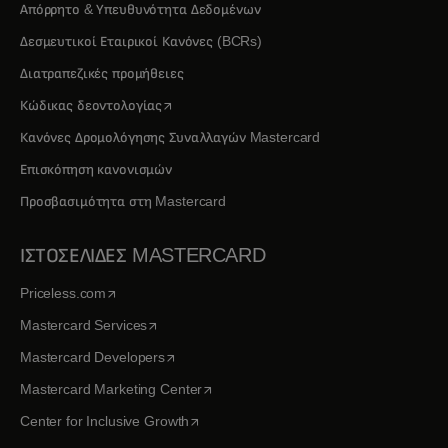
Απόρρητο & Υπευθυνότητα Δεδομένων
Δεσμευτικοί Εταιρικοί Κανόνες (BCRs)
Διατραπεζικές προμήθειες
opens in a new tab
Κώδικας δεοντολογίας
Κανόνες Δρομολόγησης Συναλλαγών Mastercard
Επισκόπηση κανονισμών
Προσβασιμότητα στη Mastercard
ΙΣΤΟΣΕΛΙΔΕΣ MASTERCARD
opens in a new tab
Priceless.com
opens in a new tab
Mastercard Services
opens in a new tab
Mastercard Developers
opens in a new tab
Mastercard Marketing Center
opens in a new tab
Center for Inclusive Growth