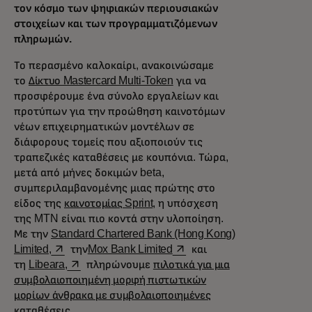
τον κόσμο των ψηφιακών περιουσιακών
στοιχείων και των προγραμματιζόμενων
πληρωμών.
Το περασμένο καλοκαίρι, ανακοινώσαμε
το
Δίκτυο Mastercard Multi-Token
για να
προσφέρουμε ένα σύνολο εργαλείων και
προτύπων για την προώθηση καινοτόμων
νέων επιχειρηματικών μοντέλων σε
διάφορους τομείς που αξιοποιούν τις
τραπεζικές καταθέσεις με κουπόνια. Τώρα,
μετά από μήνες δοκιμών beta,
συμπεριλαμβανομένης μιας πρώτης στο
είδος της
καινοτομίας Sprint
, η υπόσχεση
της MTN είναι πιο κοντά στην υλοποίηση.
Με την
Standard Chartered Bank (Hong Kong)
opens in a new tab
opens in a new tab
Limited,
την
Mox Bank Limited
και
opens in a new tab
τη
Libeara,
πληρώνουμε
πιλοτικά για μια
συμβολαιοποιημένη μορφή πιστωτικών
μορίων άνθρακα με συμβολαιοποιημένες
καταθέσεις.