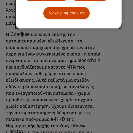
δεσμεύσει χρήματα στον τραπεζικό του
λογαριασμό, ενώ ένα έξυπνο συμβόλαιο
Διαχείριση cookies
απελευθερώνει αυτόματα την πληρωμή
μόλις πληρούνται οι προϋποθέσεις.
Η Coadjute διερευνά επίσης την
αυτοματοποιημένη εξειδίκευση - τη
διαδικασία παραχώρησης χρημάτων στην
άκρη για έναν συγκεκριμένο σκοπό - η οποία
ενεργοποιείται από ένα σύστημα blockchain
και συνδυάζεται με κανόνες ΜΤΝ που
υποβάλλουν κάθε μέρος στους όρους
εξειδίκευσης. Αυτό καθιστά μια σχεδόν
αδύνατη διαδικασία απλή, με συναλλαγές
που ενεργοποιούνται αυτόματα - χωρίς
πρόσθετες επικοινωνίες, χωρίς σύγχυση,
χωρίς καθυστέρηση. Έχουμε διερευνήσει
την αυτοματοποιημένη δέσμευση με το
πιλοτικό πρόγραμμα e-HKD της
Νομισματικής Αρχής του Χονγκ Κονγκ
(HKMA) για την επιτυχή χρήση έξυπνων