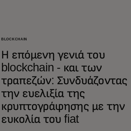
Για εσάς
Για επιχειρήσεις
BLOCKCHAIN
Για τον κόσμο
Η επόμενη γενιά του
blockchain - και των
Για καινοτόμους
τραπεζών: Συνδυάζοντας
Νέα και τάσεις
την ευελιξία της
κρυπτογράφησης με την
ευκολία του fiat