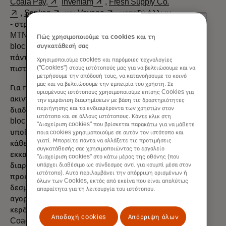
opens in a new tab
opens in a new tab
opens in a new t
Coala Pay,
Inveniam
,
Fresh Supply Co.
opens in a new tab
opens in a new tab
,
Senken
και
Vayana
, μεταξύ άλλων
- στρέφουν ήδη την προσοχή τους στην
MTN, διοχετεύοντας τη δύναμη του
Πώς χρησιμοποιούμε τα cookies και τη
συγκατάθεσή σας
blockchain για να μετασχηματίσουν τα
πάντα, από την εκταμίευση δανείων έως τις
Χρησιμοποιούμε cookies και παρόμοιες τεχνολογίες
("Cookies") στους ιστότοπούς μας για να βελτιώσουμε και να
πιστώσεις άνθρακα.
μετρήσουμε την απόδοσή τους, να κατανοήσουμε το κοινό
μας και να βελτιώσουμε την εμπειρία του χρήστη. Σε
Για παράδειγμα, η εταιρεία συναλλαγών
ορισμένους ιστότοπους χρησιμοποιούμε επίσης Cookies για
opens in a new tab
ακινήτων
Coadjute
μεταφέρει τη
την εμφάνιση διαφημίσεων με βάση τις δραστηριότητες
περιήγησης και τα ενδιαφέροντα των χρηστών στον
διαδικασία μεσεγγύησης στο MTN
ιστότοπο και σε άλλους ιστότοπους. Κάντε κλικ στη
blockchain, δημιουργώντας μια διαφανή
"Διαχείριση cookies" που βρίσκεται παρακάτω για να μάθετε
υποδομή για τη μεταφορά κεφαλαίων. Σε
ποια cookies χρησιμοποιούμε σε αυτόν τον ιστότοπο και
γιατί. Μπορείτε πάντα να αλλάξετε τις προτιμήσεις
κάθε πώληση ακινήτου, η αναμονή για την
συγκατάθεσής σας χρησιμοποιώντας το εργαλείο
εκκαθάριση της γραφειοκρατίας μπορεί να
"Διαχείριση cookies" στο κάτω μέρος της οθόνης (που
υπάρχει διαθέσιμο ως σύνδεσμος αντί για κουμπί μέσα στον
διαρκέσει εβδομάδες. Εν τω μεταξύ, η
ιστότοπο). Αυτό περιλαμβάνει την απόρριψη ορισμένων ή
προκαταβολή παραμένει παγιδευμένη σε
όλων των Cookies, εκτός από εκείνα που είναι απολύτως
δεσμευμένο λογαριασμό, όπου ούτε ο
απαραίτητα για τη λειτουργία του ιστότοπου.
αγοραστής ούτε ο πωλητής μπορούν να
κερδίσουν τόκους από αυτήν. Η εφαρμογή
Αποδοχή cookies
Απόρριψη όλων
Coadjute επιτρέπει στον αγοραστή να