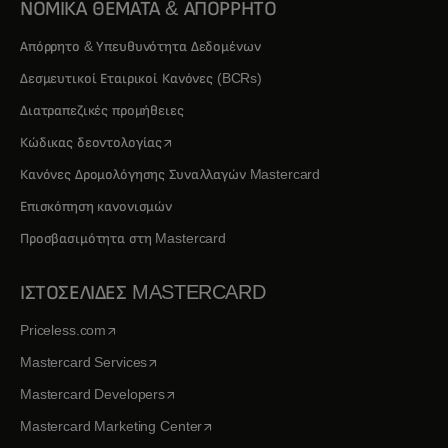
ΝΟΜΙΚΑ ΘΕΜΑΤΑ & ΑΠΟΡΡΗΤΟ
Απόρρητο & Υπευθυνότητα Δεδομένων
Δεσμευτικοί Εταιρικοί Κανόνες (BCRs)
Διατραπεζικές προμήθειες
opens in a new tab
Κώδικας δεοντολογίας
Κανόνες Δρομολόγησης Συναλλαγών Mastercard
Επισκόπηση κανονισμών
Προσβασιμότητα στη Mastercard
ΙΣΤΟΣΕΛΙΔΕΣ MASTERCARD
opens in a new tab
Priceless.com
opens in a new tab
Mastercard Services
opens in a new tab
Mastercard Developers
opens in a new tab
Mastercard Marketing Center