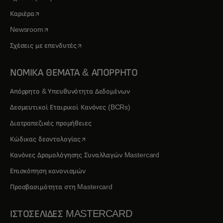
opens in a new tab
Καριέρα
opens in a new tab
Newsroom
opens in a new tab
Σχέσεις με επενδυτές
ΝΟΜΙΚΑ ΘΕΜΑΤΑ & ΑΠΟΡΡΗΤΟ
Απόρρητο & Υπευθυνότητα Δεδομένων
Δεσμευτικοί Εταιρικοί Κανόνες (BCRs)
Διατραπεζικές προμήθειες
opens in a new tab
Κώδικας δεοντολογίας
Κανόνες Δρομολόγησης Συναλλαγών Mastercard
Επισκόπηση κανονισμών
Προσβασιμότητα στη Mastercard
ΙΣΤΟΣΕΛΙΔΕΣ MASTERCARD