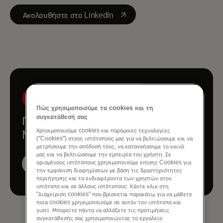
opens in a new tab
Ακολουθήστε στο LinkedIn
Πώς χρησιμοποιούμε τα cookies και τη
συγκατάθεσή σας
Γνωρίστε την υπόλοιπη ομάδα του
Χρησιμοποιούμε cookies και παρόμοιες τεχνολογίες
Mastercard Economics Institute
("Cookies") στους ιστότοπούς μας για να βελτιώσουμε και να
μετρήσουμε την απόδοσή τους, να κατανοήσουμε το κοινό
μας και να βελτιώσουμε την εμπειρία του χρήστη. Σε
ορισμένους ιστότοπους χρησιμοποιούμε επίσης Cookies για
Δείτε περισσότερα μέλη της
την εμφάνιση διαφημίσεων με βάση τις δραστηριότητες
ομάδας
περιήγησης και τα ενδιαφέροντα των χρηστών στον
ιστότοπο και σε άλλους ιστότοπους. Κάντε κλικ στη
"Διαχείριση cookies" που βρίσκεται παρακάτω για να μάθετε
ποια cookies χρησιμοποιούμε σε αυτόν τον ιστότοπο και
γιατί. Μπορείτε πάντα να αλλάξετε τις προτιμήσεις
συγκατάθεσής σας χρησιμοποιώντας το εργαλείο