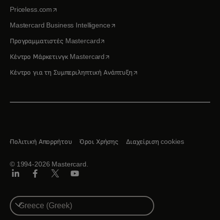
opens in a new tab
Priceless.com
opens in a new tab
Mastercard Business Intelligence
opens in a new tab
Προγραμματιστές Mastercard
opens in a new tab
Κέντρο Μάρκετινγκ Mastercard
opens in a new tab
Κέντρο για τη Συμπεριληπτική Ανάπτυξη
Πολιτική Απορρήτου
Όροι Χρήσης
Διαχείριση cookies
© 1994-2026 Mastercard.
Linkedin
Facebook
Twitter/X
Youtube
Select
a
country