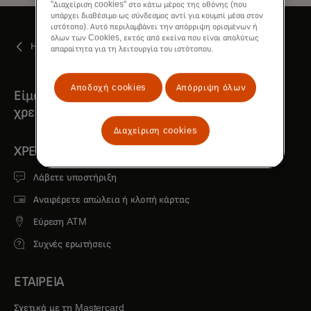
"Διαχείριση cookies" στο κάτω μέρος της οθόνης (που
υπάρχει διαθέσιμο ως σύνδεσμος αντί για κουμπί μέσα στον
ιστότοπο). Αυτό περιλαμβάνει την απόρριψη ορισμένων ή
όλων των Cookies, εκτός από εκείνα που είναι απολύτως
Η ομάδα μας
απαραίτητα για τη λειτουργία του ιστότοπου.
Αποδοχή cookies
Απόρριψη όλων
Είμαστε πάντα εδώ όταν μας
χρειάζεστε
Διαχείριση cookies
ΧΡΕΙΆΖΕΣΤΕ ΒΟΉΘΕΙΑ;
Λάβετε υποστήριξη
Αναφέρετε απώλεια ή κλοπή κάρτας
Εύρεση ATM
Συχνές ερωτήσεις
ΕΤΑΙΡΕΙΑ
Σχετικά με τη Mastercard