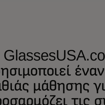
ο GlassesUSA.c
ησιμοποιεί έναν
θιάς μάθησης γι
οσαρμόζει τις σ