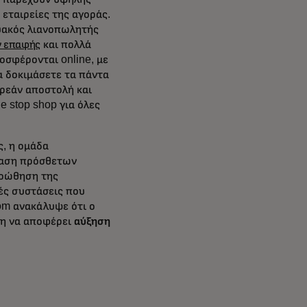
εταιρείες της αγοράς.
τυακός λιανοπωλητής
 επαφής
και πολλά
οσφέρονται online, με
α δοκιμάσετε τα πάντα
ωρεάν αποστολή και
 stop shop για όλες
, η ομάδα
ταση πρόσθετων
ροώθηση της
κές συστάσεις που
om ανακάλυψε ότι ο
ση να αποφέρει
αύξηση