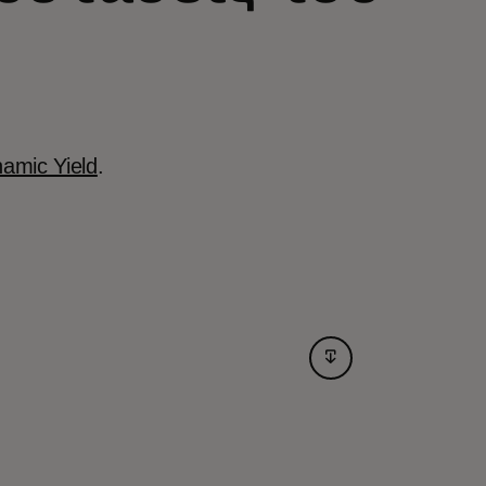
amic Yield
.
opens in a new tab