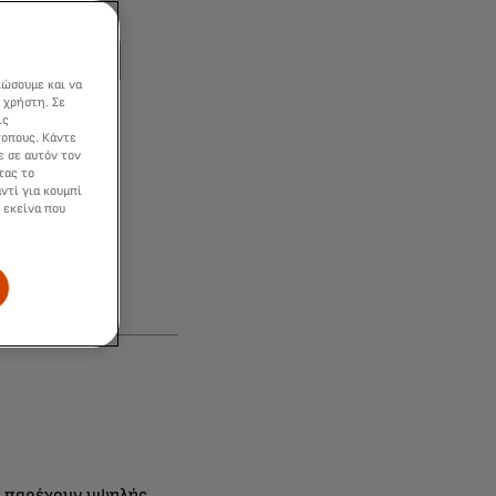
 Yield
ιώσουμε και να
 χρήστη. Σε
ις
τοπους. Κάντε
ς και
ε σε αυτόν τον
τας το
ντί για κουμπί
 εκείνα που
εων
α παρέχουν υψηλής