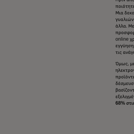
ποιότητα
Μια δεκα
γυαλιών
άλλα. Μ
προσφορ
online 
εγγύηση
τις ανάγ
Όμως, μ
ηλεκτρο
προϊόντ
δέσμευση
βασίζον
εξελιγμ
68% στις