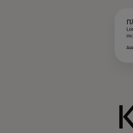
Π
Lor
inc
Δι