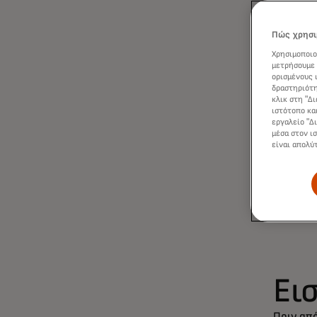
Εξ
επ
Πώς χρησι
Χρησιμοποιο
γι
μετρήσουμε 
ορισμένους 
δραστηριότη
σχ
κλικ στη "Δ
ιστότοπο κα
εργαλείο "Δ
μέσα στον ι
τη
είναι απολύ
Ει
Πριν από