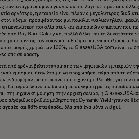
ς συνταγογραφούμενα γυαλιά σε πιο λογικές τιμές από άλλες 
ετία αργότερα, η εταιρεία είναι πλέον ο μεγαλύτερος διαδικ
 στον κόσμο, προσφέροντας μια
ποικιλία γυαλιών ηλίου
,
φακών
ε τη μεγαλύτερη ποικιλία στυλ και εμπορικών σημάτων που πρ
ές από Ray Ban, Oakley και πολλά άλλα, και τη δυνατότητα ν
χρησιμοποιώντας τον εικονικό καθρέφτη και να απολαύσετε δ
 επιστροφής χρημάτων 100%, το GlassesUSA.com είναι το one
κες σας σε όραση.
ετά από χρόνια βελτιστοποίησης των ψηφιακών εμπειριών της
νικού εμπορίου ήταν έτοιμη να προχωρήσει πέρα από τη σύσ
ων ενδιαφέροντος σε εκείνα που είχαν προβλεφθεί για την π
ς. Και αφού έκανε μια δοκιμή σε σύγκριση με τις παραδοσια
ται στη μηχανική μάθηση στην αρχική σελίδα, η GlassesUSA.c
ένος
αλγόριθμος βαθιάς μάθησης
της Dynamic Yield ήταν σε θέ
 αγορές και 88% στα έσοδα, όλα από ένα μόνο widget
.