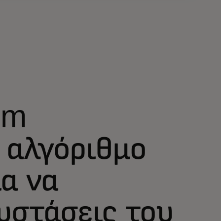
om
 αλγόριθμο
α να
υστάσεις του