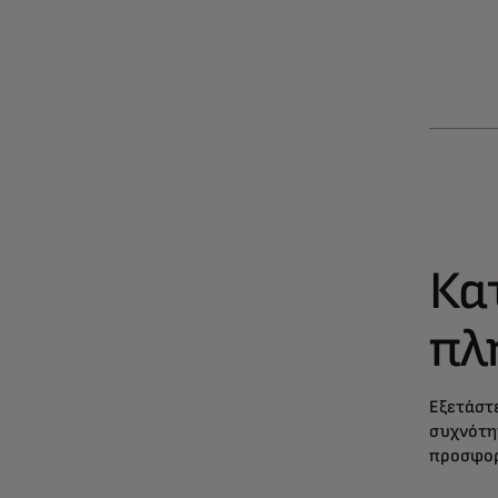
Κα
πλ
Εξετάστε
συχνότη
προσφορ