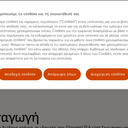
ατομίκευση επόμενου
ιπέδου με το Dynamic
μοποιούμε τα cookies και τη συγκατάθεσή σας
ύμε cookies και παρόμοιες τεχνολογίες ("Cookies") στους ιστότοπούς μας για να βελτ
α την εμβάθυνση των
την απόδοσή τους, να κατανοήσουμε το κοινό μας και να βελτιώσουμε την εμπειρία του
ιστότοπους χρησιμοποιούμε επίσης Cookies για την εμφάνιση διαφημίσεων με βάση τ
τες περιήγησης και τα ενδιαφέροντα των χρηστών στον ιστότοπο και σε άλλους ιστό
έσεων με τους πελάτε
ιαχείριση cookies" που βρίσκεται παρακάτω για να μάθετε ποια cookies χρησιμοποιούμ
ι γιατί. Μπορείτε πάντα να αλλάξετε τις προτιμήσεις συγκατάθεσής σας χρησιμοποιών
ιαχείριση cookies" στο κάτω μέρος της οθόνης (που υπάρχει διαθέσιμο ως σύνδεσμος α
στότοπο). Αυτό περιλαμβάνει την απόρριψη ορισμένων ή όλων των Cookies, εκτός από
ν αύξηση των πωλήσ
τως απαραίτητα για τη λειτουργία του ιστότοπου.
Αποδοχή cookies
Απόρριψη όλων
Διαχείριση cookies
σαγωγή
 δώδεκα χρόνια, οι ιδρυτές της
GlassesUSA.com
ξεκίνησαν ν