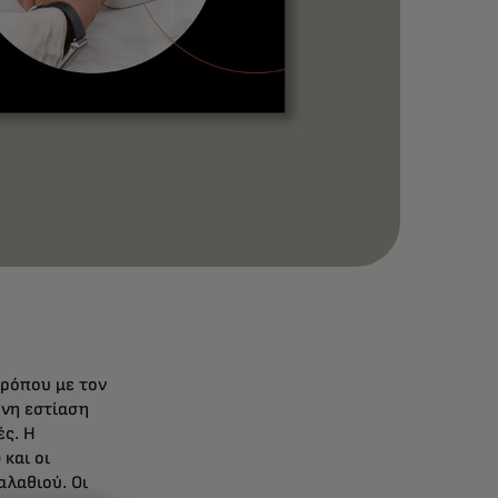
ρόπου με τον
ονη εστίαση
ές. Η
και οι
λαθιού. Οι