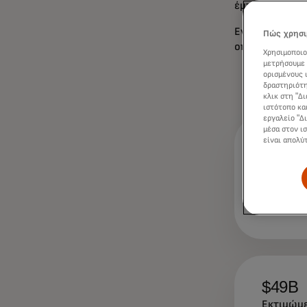
έμποροι χάνου
Εν τω μεταξύ, 
Πώς χρησι
οποίοι εστιάζ
Χρησιμοποιο
μετρήσουμε 
ορισμένους 
δραστηριότη
κλικ στη "Δ
ιστότοπο κα
εργαλείο "Δ
μέσα στον ι
είναι απολύ
93%
Αποδέκτε
συναλλαγ
- PYMNT
$49B
Εκτιμώμε