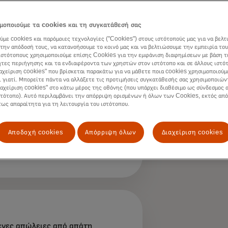
ν πωλήσεις και οι αγοραστές χάνουν αμοιβές.
η αυξημένη διαδικτυακή κίνηση παρέχει ευκαιρίες για τους απ
μοποιούμε τα cookies και τη συγκατάθεσή σας
ουν περισσότερο την ενέργειά τους σε αυτή την προσοδοφόρα
ύμε cookies και παρόμοιες τεχνολογίες ("Cookies") στους ιστότοπούς μας για να βελτ
την απόδοσή τους, να κατανοήσουμε το κοινό μας και να βελτιώσουμε την εμπειρία του
ιστότοπους χρησιμοποιούμε επίσης Cookies για την εμφάνιση διαφημίσεων με βάση τ
τες περιήγησης και τα ενδιαφέροντα των χρηστών στον ιστότοπο και σε άλλους ιστό
ιαχείριση cookies" που βρίσκεται παρακάτω για να μάθετε ποια cookies χρησιμοποιούμ
ι γιατί. Μπορείτε πάντα να αλλάξετε τις προτιμήσεις συγκατάθεσής σας χρησιμοποιών
ιαχείριση cookies" στο κάτω μέρος της οθόνης (που υπάρχει διαθέσιμο ως σύνδεσμος α
στότοπο). Αυτό περιλαμβάνει την απόρριψη ορισμένων ή όλων των Cookies, εκτός από
τως απαραίτητα για τη λειτουργία του ιστότοπου.
ς που αύξησαν την απάτη στις
Αποδοχή cookies
Απόρριψη όλων
Διαχείριση cookies
ές μεταξύ 2020 και 2021
S.com
νες απώλειες από απάτη