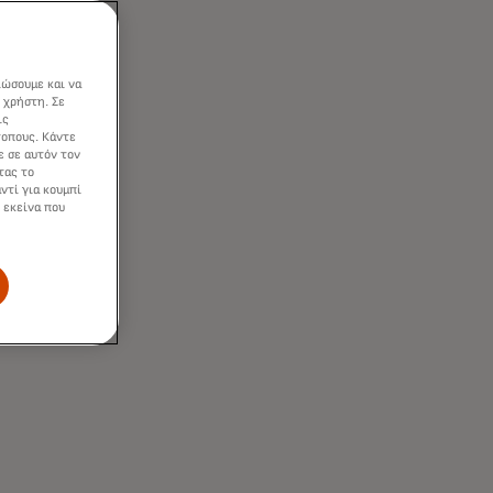
ατεώνες, οι
 αγορά.
ιώσουμε και να
 χρήστη. Σε
ις
τοπους. Κάντε
ε σε αυτόν τον
τας το
ντί για κουμπί
 εκείνα που