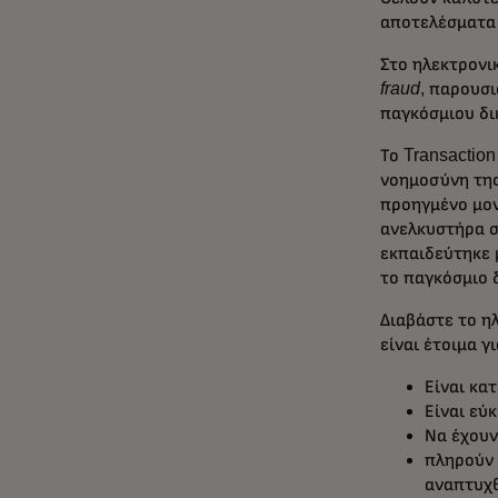
αποτελέσματα 
Στο ηλεκτρονι
fraud
, παρουσ
παγκόσμιου δι
Το Transaction
νοημοσύνη της
προηγμένο μον
ανελκυστήρα σ
εκπαιδεύτηκε 
το παγκόσμιο δ
Διαβάστε το η
είναι έτοιμα γ
Είναι κα
Είναι εύ
Να έχουν
πληρούν 
αναπτυχθ