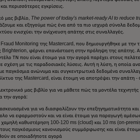
και περισσότερες εγκρίσεις.
κό μας βιβλίο,
The power of today's market-ready AI to reduce t
ιάζουμε και εξηγούμε πώς ένα από τα πιο ισχυρά σύνολα δεδο
κτύου ενισχύει την ανίχνευση απάτης στις συναλλαγές.
 Fraud Monitoring της Mastercard, που δημιουργήθηκε με την 
 Brighterion, φέρνει επανάσταση στην πρόληψη της απάτης. Α
τέλο ΤΝ που είναι έτοιμο για την αγορά παρέχει στους πελά
ε σχέση με τις παραδοσιακές λύσεις. Αυτή η λύση, η οποία αν
με παγκόσμια ανώνυμα και συγκεντρωτικά δεδομένα συναλλα
ίκτυο της Mastercard, είναι έτοιμη να αποτρέψει την απάτη - o
λεκτρονικό μας βιβλίο για να μάθετε πώς τα μοντέλα τεχνητή
ια την αγορά:
τασκευασμένα για να διασφαλίζουν την επεξηγηματικότητα και
κολο να εφαρμοστούν και να είναι έτοιμα για παραγωγή αμέσω
 χαμηλή καθυστέρηση 100-120 ms (cloud) και 10 ms (on-premis
τους παγκόσμιους κανονισμούς συμμόρφωσης και είναι έτοιμ
ούν σε οποιαδήποτε αγορά