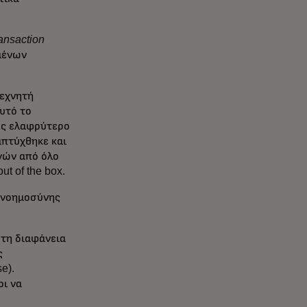
ransaction
μένων
τεχνητή
υτό το
τες ελαφρύτερο
απτύχθηκε και
γών από όλο
ut of the box.
ς νοημοσύνης
 τη διαφάνεια
ς
e).
οι να