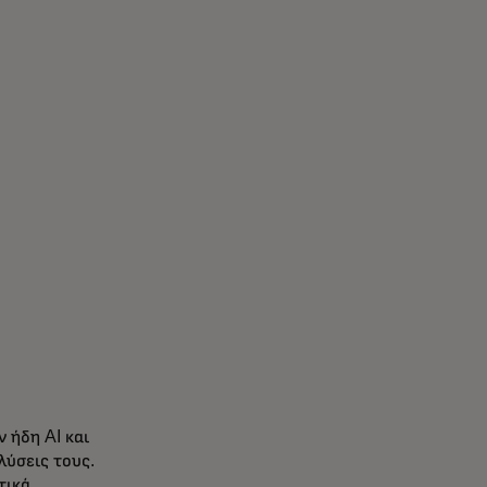
 ήδη AI και
λύσεις τους.
τικά