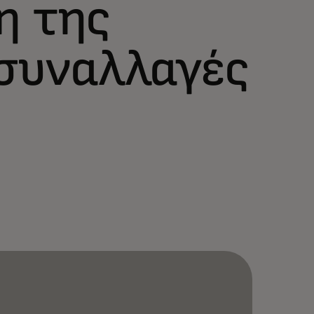
η της
 συναλλαγές