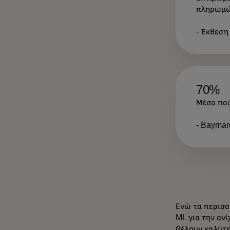
πληρωμώ
- Έκθεση
70%
Μέσο πο
- Baymar
Ενώ τα περισσ
ML για την αν
Θέλουν καλύτε