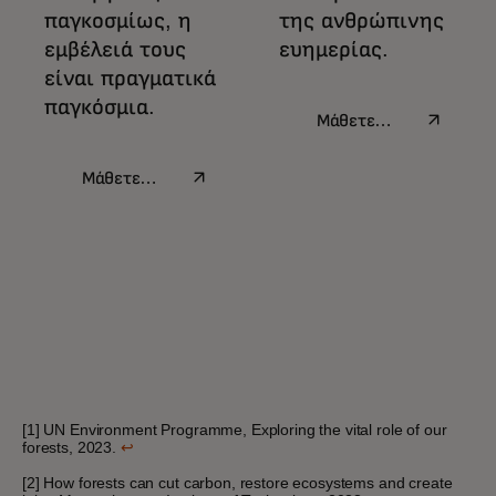
παγκοσμίως, η
της ανθρώπινης
εμβέλειά τους
ευημερίας.
είναι πραγματικά
παγκόσμια.
opens in a new tab
Μάθετε
περισσότερα
opens in a new tab
Μάθετε
περισσότερα
[1] UN Environment Programme, Exploring the vital role of our
forests, 2023.
↩
[2] How forests can cut carbon, restore ecosystems and create