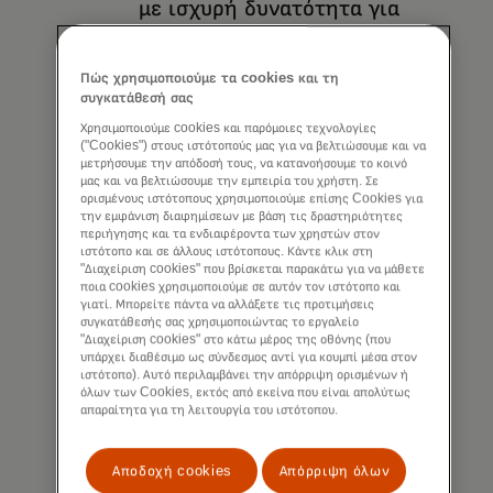
με ισχυρή δυνατότητα για
θετικά αποτελέσματα στους
στόχους για το κλίμα, την
Πώς χρησιμοποιούμε τα cookies και τη
κοινότητα και τη
συγκατάθεσή σας
βιοποικιλότητα, καθώς
Χρησιμοποιούμε cookies και παρόμοιες τεχνολογίες
("Cookies") στους ιστότοπούς μας για να βελτιώσουμε και να
ξεκινάμε την αποκατάσταση
μετρήσουμε την απόδοσή τους, να κατανοήσουμε το κοινό
δασικών εκτάσεων σε όλο
μας και να βελτιώσουμε την εμπειρία του χρήστη. Σε
ορισμένους ιστότοπους χρησιμοποιούμε επίσης Cookies για
τον κόσμο.
την εμφάνιση διαφημίσεων με βάση τις δραστηριότητες
περιήγησης και τα ενδιαφέροντα των χρηστών στον
Καθοδηγούμενοι από το
ιστότοπο και σε άλλους ιστότοπους. Κάντε κλικ στη
"Διαχείριση cookies" που βρίσκεται παρακάτω για να μάθετε
Conservation International
ποια cookies χρησιμοποιούμε σε αυτόν τον ιστότοπο και
γιατί. Μπορείτε πάντα να αλλάξετε τις προτιμήσεις
και το World Resources
συγκατάθεσής σας χρησιμοποιώντας το εργαλείο
Institute, θα
"Διαχείριση cookies" στο κάτω μέρος της οθόνης (που
υπάρχει διαθέσιμο ως σύνδεσμος αντί για κουμπί μέσα στον
χρησιμοποιήσουμε
ιστότοπο). Αυτό περιλαμβάνει την απόρριψη ορισμένων ή
όλων των Cookies, εκτός από εκείνα που είναι απολύτως
επιστημονικές πρακτικές για
απαραίτητα για τη λειτουργία του ιστότοπου.
την επιλογή, την εφαρμογή
και τη μακροπρόθεσμη
Αποδοχή cookies
Απόρριψη όλων
παρακολούθηση των