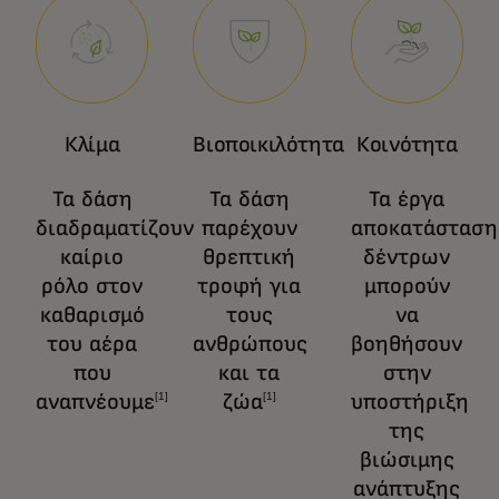
Κλίμα
Βιοποικιλότητα
Κοινότητα
Τα δάση
Τα δάση
Τα έργα
διαδραματίζουν
παρέχουν
αποκατάσταση
καίριο
θρεπτική
δέντρων
ρόλο στον
τροφή για
μπορούν
καθαρισμό
τους
να
του αέρα
ανθρώπους
βοηθήσουν
που
και τα
στην
αναπνέουμε
ζώα
υποστήριξη
[1]
[1]
της
βιώσιμης
ανάπτυξης