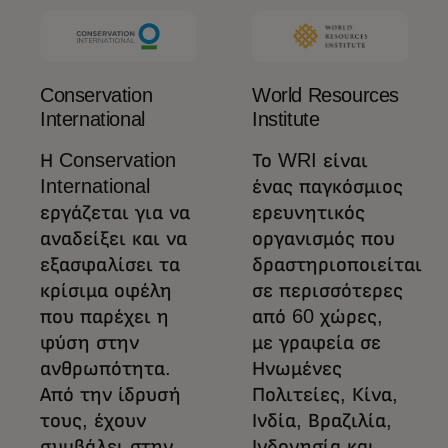
Conservation
World Resources
International
Institute
Η Conservation
Το WRI είναι
International
ένας παγκόσμιος
εργάζεται για να
ερευνητικός
αναδείξει και να
οργανισμός που
εξασφαλίσει τα
δραστηριοποιείται
κρίσιμα οφέλη
σε περισσότερες
που παρέχει η
από 60 χώρες,
φύση στην
με γραφεία σε
ανθρωπότητα.
Ηνωμένες
Από την ίδρυσή
Πολιτείες, Κίνα,
τους, έχουν
Ινδία, Βραζιλία,
συμβάλει στην
Ινδονησία και