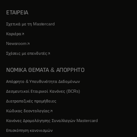
ΕΤΑΙΡΕΙΑ
Σχετικά με τη Mastercard
opens in a new tab
Καριέρα
opens in a new tab
Newsroom
opens in a new tab
Σχέσεις με επενδυτές
ΝΟΜΙΚΑ ΘΕΜΑΤΑ & ΑΠΟΡΡΗΤΟ
Απόρρητο & Υπευθυνότητα Δεδομένων
Δεσμευτικοί Εταιρικοί Κανόνες (BCRs)
Διατραπεζικές προμήθειες
opens in a new tab
Κώδικας δεοντολογίας
Κανόνες Δρομολόγησης Συναλλαγών Mastercard
Επισκόπηση κανονισμών