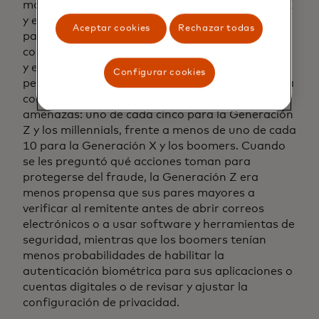
manera diferente, con el 43% de la Generación Z
y el 39% de los millennials informando que han
Aceptar cookies
Rechazar todas
participado en intentos de estafa, en
comparación con solo el 22% de la Generación X
y el 14% de los boomers. Irónicamente, las
Configurar cookies
personas más jóvenes dijeron que tenían "mucha
confianza" en su capacidad para identificar
amenazas: uno de cada cinco para la Generación
Z y los millennials, frente a menos de uno de cada
10 para la Generación X y los boomers. Cuando
se les preguntó qué acciones toman para
protegerse del fraude, la Generación Z era
menos propensa que sus pares mayores a
verificar al remitente antes de abrir correos
electrónicos o a usar software y herramientas de
seguridad, mientras que los boomers tenían
menos probabilidades de habilitar la
autenticación biométrica para sus aplicaciones o
cuentas digitales o de revisar y ajustar la
configuración de privacidad.