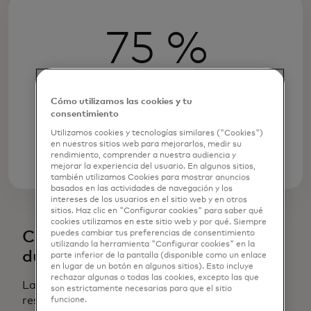
75 %
de los consumidores globales dicen
que están más preocupados por el
Cómo utilizamos las cookies y tu
impacto de los riesgos de
consentimiento
ciberseguridad que hace dos años
Utilizamos cookies y tecnologías similares ("Cookies")
en nuestros sitios web para mejorarlos, medir su
rendimiento, comprender a nuestra audiencia y
mejorar la experiencia del usuario. En algunos sitios,
también utilizamos Cookies para mostrar anuncios
basados en las actividades de navegación y los
intereses de los usuarios en el sitio web y en otros
sitios. Haz clic en "Configurar cookies" para saber qué
cookies utilizamos en este sitio web y por qué. Siempre
Cuanto más jóvenes son, más
puedes cambiar tus preferencias de consentimiento
utilizando la herramienta "Configurar cookies" en la
duro caen
parte inferior de la pantalla (disponible como un enlace
en lugar de un botón en algunos sitios). Esto incluye
rechazar algunas o todas las cookies, excepto las que
Las diferentes generaciones perciben y
son estrictamente necesarias para que el sitio
responden a las amenazas cibernéticas de
funcione.