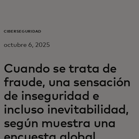
Para ti
Para empresas
CIBERSEGURIDAD
octubre 6, 2025
Para el mundo
Cuando se trata de
Para innovadores
fraude, una sensación
Noticias y tendencias
de inseguridad e
incluso inevitabilidad,
según muestra una
encuesta global