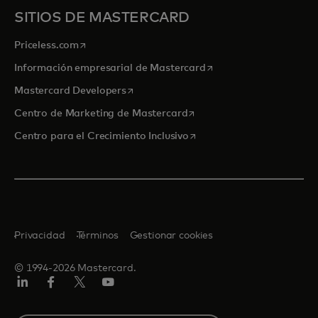
SITIOS DE MASTERCARD
se abre en una pestaña nueva
Priceless.com
se abre en una pestaña
Información empresarial de Mastercard
se abre en una pestaña nueva
Mastercard Developers
se abre en una pestaña nu
Centro de Marketing de Mastercard
se abre en una pestaña nu
Centro para el Crecimiento Inclusivo
Privacidad
Términos
Gestionar cookies
© 1994-2026 Mastercard.
LinkedIn
Facebook
Twitter/X
Youtube