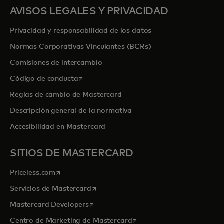
AVISOS LEGALES Y PRIVACIDAD
Privacidad y responsabilidad de los datos
Normas Corporativas Vinculantes (BCRs)
Comisiones de intercambio
se abre en una pestaña nueva
Código de conducta
Reglas de cambio de Mastercard
Descripción general de la normativa
Accesibilidad en Mastercard
SITIOS DE MASTERCARD
se abre en una pestaña nueva
Priceless.com
se abre en una pestaña nueva
Servicios de Mastercard
se abre en una pestaña nueva
Mastercard Developers
se abre en una pestaña nu
Centro de Marketing de Mastercard