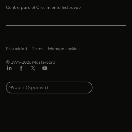
se abre en una pestaña nu
Centro para el Crecimiento Inclusivo
Privacidad
Terms
Manage cookies
© 1994-2026 Mastercard.
LinkedIn
Facebook
Twitter/X
Youtube
Select
a
country