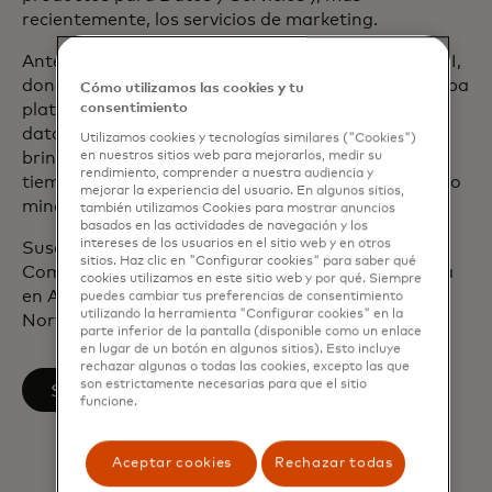
recientemente, los servicios de marketing.
Antes de unirse a Mastercard, Susan trabajó en IRI,
donde dirigió una división que construía y entregaba
Cómo utilizamos las cookies y tu
plataformas SaaS analíticas que aprovechaban
consentimiento
datos, modelos y tecnología patentados para
Utilizamos cookies y tecnologías similares ("Cookies")
brindar soluciones comerciales predictivas en
en nuestros sitios web para mejorarlos, medir su
rendimiento, comprender a nuestra audiencia y
tiempo real para las industrias de medios, comercio
mejorar la experiencia del usuario. En algunos sitios,
minorista, CPG y atención médica.
también utilizamos Cookies para mostrar anuncios
basados en las actividades de navegación y los
intereses de los usuarios en el sitio web y en otros
Susan tiene una Licenciatura en Artes en
sitios. Haz clic en "Configurar cookies" para saber qué
Comunicaciones de Boston College y una Maestría
cookies utilizamos en este sitio web y por qué. Siempre
en Administración de Empresas en Marketing de
puedes cambiar tus preferencias de consentimiento
utilizando la herramienta "Configurar cookies" en la
Northeastern University.
parte inferior de la pantalla (disponible como un enlace
en lugar de un botón en algunos sitios). Esto incluye
rechazar algunas o todas las cookies, excepto las que
son estrictamente necesarias para que el sitio
se abre en una pestaña nueva
Seguir en LinkedIn
funcione.
Aceptar cookies
Rechazar todas