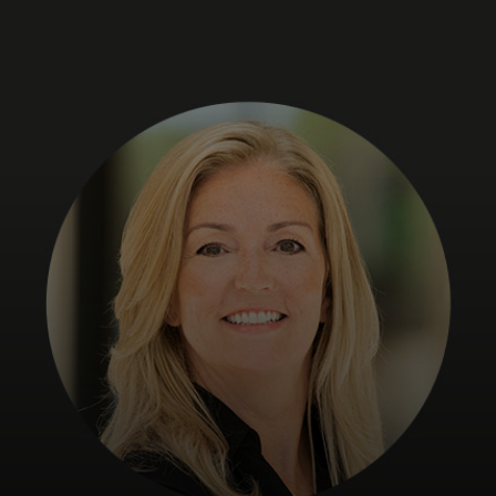
Para ti
Para empresas
Para el mundo
Para innovadores
Noticias y tendencias