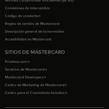
Normas Corporativas Vinculantes (BCRs)
Comisiones de intercambio
se abre en una pestaña nueva
Código de conducta
Reglas de cambio de Mastercard
Descripción general de la normativa
Accesibilidad en Mastercard
SITIOS DE MASTERCARD
se abre en una pestaña nueva
Priceless.com
se abre en una pestaña nueva
Servicios de Mastercard
se abre en una pestaña nueva
Mastercard Developers
se abre en una pestaña nu
Centro de Marketing de Mastercard
se abre en una pestaña nu
Centro para el Crecimiento Inclusivo