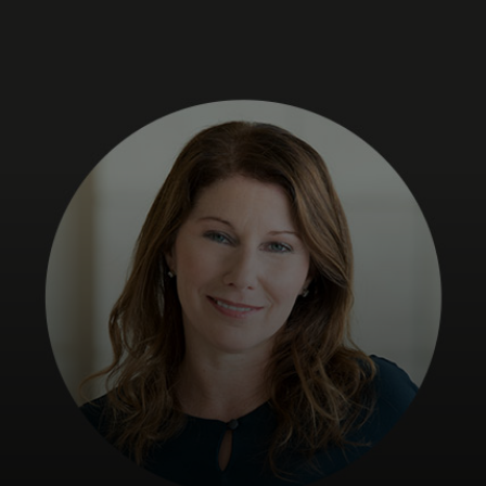
Para ti
Para empresas
Para el mundo
Para innovadores
Noticias y tendencias