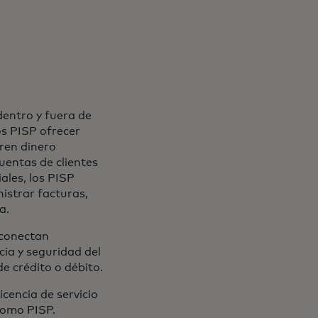
dentro y fuera de
os PISP ofrecer
ren dinero
uentas de clientes
ales, los PISP
istrar facturas,
a.
 conectan
cia y seguridad del
e crédito o débito.
icencia de servicio
 como PISP.