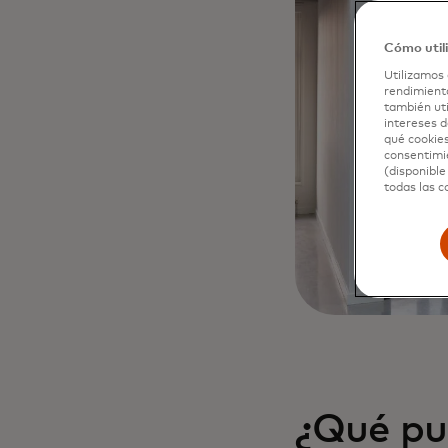
Cómo util
Utilizamos 
rendimiento
también uti
intereses d
qué cookies
consentimie
(disponible
todas las c
¿Qué pu