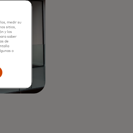
los, medir su
os sitios,
n y los
 para saber
as de
ntalla
algunas o