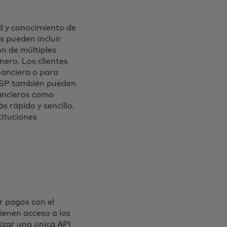
ad y conocimiento de
s pueden incluir
eva
n de múltiples
nero. Los clientes
nanciera o para
AISP también pueden
nancieros como
 rápido y sencillo.
tituciones
r pagos con el
ienen acceso a los
izar una única API