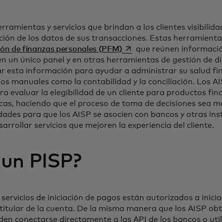
ramientas y servicios que brindan a los clientes visibilid
ción de los datos de sus transacciones. Estas herramienta
se abre en una pestaña nu
tión de finanzas personales (PFM)
que reúnen informació
n un único panel y en otras herramientas de gestión de di
ar esta información para ayudar a administrar su salud fi
os manuales como la contabilidad y la conciliación. Los 
ara evaluar la elegibilidad de un cliente para productos fi
as, haciendo que el proceso de toma de decisiones sea más
ades para que los AISP se asocien con bancos y otras ins
arrollar servicios que mejoren la experiencia del cliente.
 un PISP?
servicios de iniciación de pagos están autorizados a inicia
titular de la cuenta. De la misma manera que los AISP obt
den conectarse directamente a las API de los bancos o util