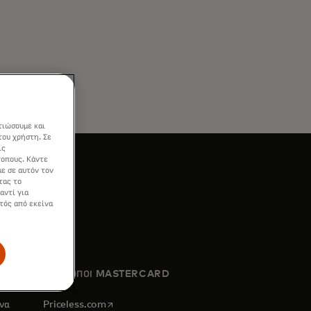
τιώσουμε και
του χρήστη. Σε
ις
τοπους. Κάντε
ε σε αυτόν τον
τας το
αντί για
τός από εκείνα
ΙΣΤΟΤΟΠΟΙ MASTERCARD
opens in a new tab
ένα
Priceless.com