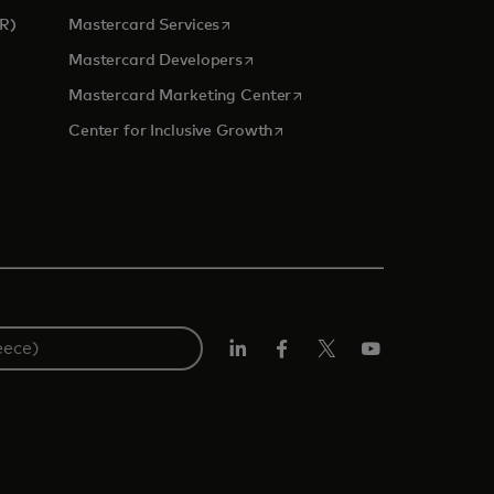
opens in a new tab
CR)
Mastercard Services
opens in a new tab
Mastercard Developers
new tab
opens in a new tab
Mastercard Marketing Center
opens in a new tab
Center for Inclusive Growth
Linkedin
Facebook
Twitter/X
YouTube