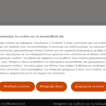
οποιούμε τα cookies και τη συγκατάθεσή σας
ύμε cookies και παρόμοιες τεχνολογίες ("Cookies") στους ιστότοπούς μας για να βελ
με την απόδοσή τους, να κατανοήσουμε το κοινό μας και να βελτιώσουμε την εμπειρία 
ιστότοπους χρησιμοποιούμε επίσης Cookies για την εμφάνιση διαφημίσεων με βάση τ
τες περιήγησης και τα ενδιαφέροντα των χρηστών στον ιστότοπο και σε άλλους ιστό
ιαχείριση cookies" που βρίσκεται παρακάτω για να μάθετε ποια cookies χρησιμοποιούμ
ι γιατί. Μπορείτε πάντα να αλλάξετε τις προτιμήσεις συγκατάθεσής σας χρησιμοποιών
ιαχείριση cookies" στο κάτω μέρος της οθόνης (που υπάρχει διαθέσιμο ως σύνδεσμος 
 στον ιστότοπο). Αυτό περιλαμβάνει την απόρριψη ορισμένων ή όλων των Cookies, εκ
πολύτως απαραίτητα για τη λειτουργία του ιστότοπου.
Αποδοχή cookies
Απόρριψη όλων
Διαχείριση cookies
ΝΟΜΙΚΑ ΚΑΙ ΑΠΟΡΡΗΤΟ
με τη Mastercard
Απόρρητο και ευθύνη για τα δεδομ