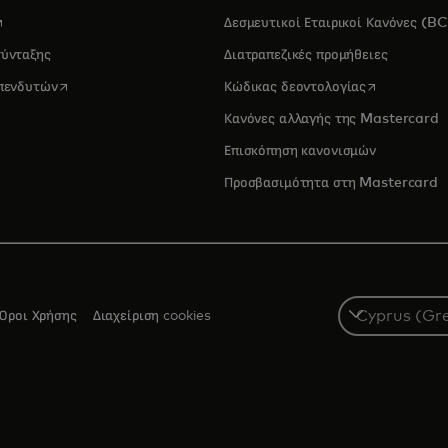
pens in a new tab
Δεσμευτικοί Εταιρικοί Κανόνες (B
σύνταξης
Διατραπεζικές προμήθειες
opens in a new tab
opens in a 
επενδυτών
Κώδικας δεοντολογίας
Κανόνες αλλαγής της Mastercard
Επισκόπηση κανονισμών
Προσβασιμότητα στη Mastercard
Select
Όροι Χρήσης
Διαχείριση cookies
a
country