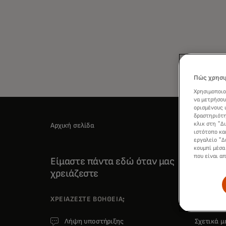
Πώς χρησιμ
Χρησιμοποιο
να μετρήσου
ορισμένους 
δραστηριότη
κλικ στη "Δ
Αρχική σελίδα
ιστότοπο κα
εργαλείο "Δ
κουμπί μέσα
που είναι α
Είμαστε πάντα εδώ όταν μας
χρειάζεστε
ΧΡΕΙΆΖΕΣΤΕ ΒΟΉΘΕΙΑ;
ΕΤΑΙΡΕΙΑ
Λήψη υποστήριξης
Σχετικά 