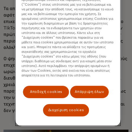
Χρησιμοποιούμε cookies και παρόμοιες τεχνολογίες
("Cookies") στους ιστότοπούς μας για να βελτιώσουμε και
Τα αποτελέσματα ήταν εκπληκτικά. Για παράδειγμα,
να μετρήσουμε την απόδοσή τους, να κατανοήσουμε το κοινό
μας και να βελτιώσουμε την εμπειρία του χρήστη. Σε
αφότου η Magkawi, μια μάρκα καλλυντικών με
ορισμένους ιστότοπους χρησιμοποιούμε επίσης Cookies για
επικεφαλής γυναίκες από τις Φιλιππίνες, εντάχθηκε στο
την εμφάνιση διαφημίσεων με βάση τις δραστηριότητες
TikTok Shop, τα έσοδά της αυξήθηκαν κατά 80%. «Στην
περιήγησης και τα ενδιαφέροντα των χρηστών στον
ιστότοπο και σε άλλους ιστότοπους. Κάντε κλικ στη
πρώτη ζωντανή μετάδοση», είπε ο Κλάιφουν, «έβγαλαν
"Διαχείριση cookies" που βρίσκεται παρακάτω για να
περισσότερα χρήματα από όσα έβγαλαν εκτός σύνδεσης
μάθετε ποια cookies χρησιμοποιούμε σε αυτόν τον ιστότοπο
ολόκληρο τον μήνα».
και γιατί. Μπορείτε πάντα να αλλάξετε τις προτιμήσεις
συγκατάθεσής σας χρησιμοποιώντας το εργαλείο
"Διαχείριση cookies" στο κάτω μέρος της οθόνης (που
Ο ψηφιακός μετασχηματισμός έχει βοηθήσει τους μικρούς
υπάρχει διαθέσιμο ως σύνδεσμος αντί για κουμπί μέσα στον
επιχειρηματίες και την οικονομία των περιστασιακών
ιστότοπο). Αυτό περιλαμβάνει την απόρριψη ορισμένων ή
όλων των Cookies, εκτός από εκείνα που είναι απολύτως
ωρών εργασίας, δήλωσε ο Άλεξ Χάνγκεϊτ, πρόεδρος και
απαραίτητα για τη λειτουργία του ιστότοπου.
διευθύνων σύμβουλος της υπερεφαρμογής Grab, αλλά
χρειάζεται να γίνει περισσότερη δουλειά — από την
παροχή μεγαλύτερης πρόσβασης σε κρίσιμα στοιχεία έως
Αποδοχή cookies
Απόρριψη όλων
την υποβοήθηση της μετάβασής τους σε έναν κόσμο με
τεχνητή νοημοσύνη, «όπου επωφελούνται από αυτήν και
δεν γίνονται θύματα», είπε.
Διαχείριση cookies