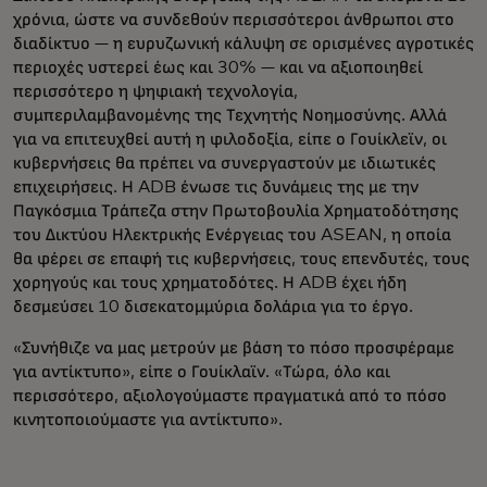
χρόνια, ώστε να συνδεθούν περισσότεροι άνθρωποι στο
διαδίκτυο — η ευρυζωνική κάλυψη σε ορισμένες αγροτικές
περιοχές υστερεί έως και 30% — και να αξιοποιηθεί
περισσότερο η ψηφιακή τεχνολογία,
συμπεριλαμβανομένης της Τεχνητής Νοημοσύνης. Αλλά
για να επιτευχθεί αυτή η φιλοδοξία, είπε ο Γουίκλεϊν, οι
κυβερνήσεις θα πρέπει να συνεργαστούν με ιδιωτικές
επιχειρήσεις. Η ADB ένωσε τις δυνάμεις της με την
Παγκόσμια Τράπεζα στην Πρωτοβουλία Χρηματοδότησης
του Δικτύου Ηλεκτρικής Ενέργειας του ASEAN, η οποία
θα φέρει σε επαφή τις κυβερνήσεις, τους επενδυτές, τους
χορηγούς και τους χρηματοδότες. Η ADB έχει ήδη
δεσμεύσει 10 δισεκατομμύρια δολάρια για το έργο.
«Συνήθιζε να μας μετρούν με βάση το πόσο προσφέραμε
για αντίκτυπο», είπε ο Γουίκλαϊν. «Τώρα, όλο και
περισσότερο, αξιολογούμαστε πραγματικά από το πόσο
κινητοποιούμαστε για αντίκτυπο».