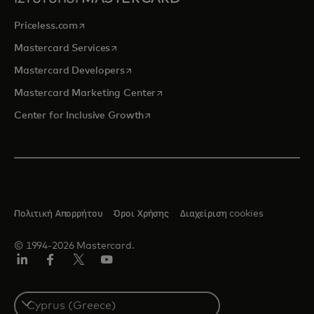
opens in a new tab
Priceless.com
opens in a new tab
Mastercard Services
opens in a new tab
Mastercard Developers
opens in a new tab
Mastercard Marketing Center
opens in a new tab
Center for Inclusive Growth
Πολιτική Απορρήτου
Όροι Χρήσης
Διαχείριση cookies
© 1994-2026 Mastercard.
Linkedin
Facebook
Twitter/X
YouTube
Select
a