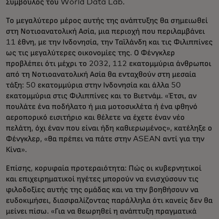
Σύμβουλος του World Data Lab.
Το μεγαλύτερο μέρος αυτής της ανάπτυξης θα σημειωθεί
στη Νοτιοανατολική Ασία, μια περιοχή που περιλαμβάνει
11 έθνη, με την Ινδονησία, την Ταϊλάνδη και τις Φιλιππίνες
ως τις μεγαλύτερες οικονομίες της. Ο Φένγκλερ
προβλέπει ότι μέχρι το 2032, 112 εκατομμύρια άνθρωποι
από τη Νοτιοανατολική Ασία θα ενταχθούν στη μεσαία
τάξη: 50 εκατομμύρια στην Ινδονησία και άλλα 50
εκατομμύρια στις Φιλιππίνες και το Βιετνάμ. «Έτσι, αν
πουλάτε ένα ποδήλατο ή μια μοτοσικλέτα ή ένα φθηνό
αεροπορικό εισιτήριο και θέλετε να έχετε έναν νέο
πελάτη, όχι έναν που είναι ήδη καθιερωμένος», κατέληξε ο
Φένγκλερ, «θα πρέπει να πάτε στην ASEAN αντί για την
Κίνα».
Επίσης, κορυφαία προτεραιότητα: Πώς οι κυβερνητικοί
και επιχειρηματικοί ηγέτες μπορούν να ενισχύσουν τις
φιλοδοξίες αυτής της ομάδας και να την βοηθήσουν να
ευδοκιμήσει, διασφαλίζοντας παράλληλα ότι κανείς δεν θα
μείνει πίσω. «Για να θεωρηθεί η ανάπτυξη πραγματικά