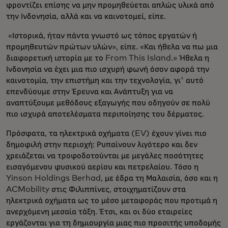
φροντίζει επίσης να μην προμηθεύεται απλώς υλικά από
την Ινδονησία, αλλά και να καινοτομεί, είπε.
«Ιστορικά, ήταν πάντα γνωστό ως τόπος εργατών ή
προμηθευτών πρώτων υλών», είπε. «Και ήθελα να πω μια
διαφορετική ιστορία με το From This Island.» Ήθελα η
Ινδονησία να έχει μια πιο ισχυρή φωνή όσον αφορά την
καινοτομία, την επιστήμη και την τεχνολογία, γι' αυτό
επενδύουμε στην Έρευνα και Ανάπτυξη για να
αναπτύξουμε μεθόδους εξαγωγής που οδηγούν σε πολύ
πιο ισχυρά αποτελέσματα περιποίησης του δέρματος.
Πρόσφατα, τα ηλεκτρικά οχήματα (EV) έχουν γίνει πιο
δημοφιλή στην περιοχή: Ρυπαίνουν λιγότερο και δεν
χρειάζεται να τροφοδοτούνται με μεγάλες ποσότητες
εισαγόμενου φυσικού αερίου και πετρελαίου. Τόσο η
Yinson Holdings Berhad, με έδρα τη Μαλαισία, όσο και η
ACMobility στις Φιλιππίνες, στοιχηματίζουν στα
ηλεκτρικά οχήματα ως το μέσο μεταφοράς που προτιμά η
ανερχόμενη μεσαία τάξη. Έτσι, και οι δύο εταιρείες
εργάζονται για τη δημιουργία μιας πιο προσιτής υποδομής