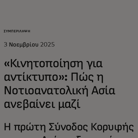
Για εσάς
Για επιχειρήσεις
ΣΥΜΠΕΡΊΛΗΨΗ
3 Νοεμβρίου 2025
Για τον κόσμο
«Κινητοποίηση για
Για καινοτόμους
αντίκτυπο»: Πώς η
Νοτιοανατολική Ασία
Νέα και τάσεις
ανεβαίνει μαζί
Η πρώτη Σύνοδος Κορυφής