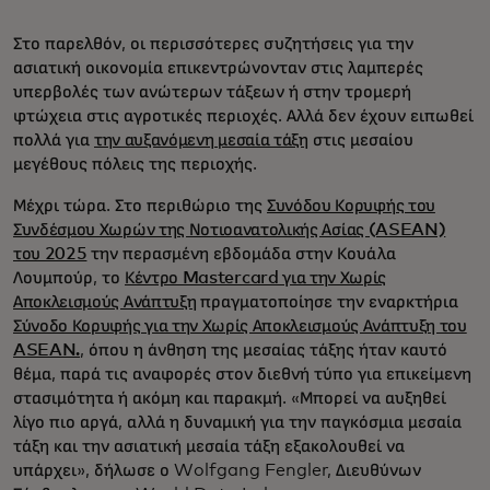
Στο παρελθόν, οι περισσότερες συζητήσεις για την
ασιατική οικονομία επικεντρώνονταν στις λαμπερές
υπερβολές των ανώτερων τάξεων ή στην τρομερή
φτώχεια στις αγροτικές περιοχές. Αλλά δεν έχουν ειπωθεί
πολλά για
την αυξανόμενη μεσαία τάξη
στις μεσαίου
μεγέθους πόλεις της περιοχής.
Μέχρι τώρα. Στο περιθώριο της
Συνόδου Κορυφής του
Συνδέσμου Χωρών της Νοτιοανατολικής Ασίας (ASEAN)
του 2025
την περασμένη εβδομάδα στην Κουάλα
Λουμπούρ, το
Κέντρο Mastercard για την Χωρίς
Αποκλεισμούς Ανάπτυξη
πραγματοποίησε την εναρκτήρια
Σύνοδο Κορυφής για την Χωρίς Αποκλεισμούς Ανάπτυξη του
ASEAN.
, όπου η άνθηση της μεσαίας τάξης ήταν καυτό
θέμα, παρά τις αναφορές στον διεθνή τύπο για επικείμενη
στασιμότητα ή ακόμη και παρακμή. «Μπορεί να αυξηθεί
λίγο πιο αργά, αλλά η δυναμική για την παγκόσμια μεσαία
τάξη και την ασιατική μεσαία τάξη εξακολουθεί να
υπάρχει», δήλωσε ο Wolfgang Fengler, Διευθύνων