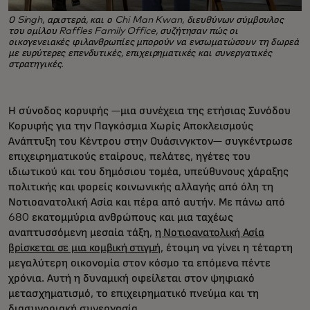
Ο Singh, αριστερά, και ο Chi Man Kwan, διευθύνων σύμβουλος
του ομίλου Raffles Family Office, συζήτησαν πώς οι
οικογενειακές φιλανθρωπίες μπορούν να ενσωματώσουν τη δωρεά
με ευρύτερες επενδυτικές, επιχειρηματικές και συνεργατικές
στρατηγικές.
Η σύνοδος κορυφής —μια συνέχεια της ετήσιας Συνόδου
Κορυφής για την Παγκόσμια Χωρίς Αποκλεισμούς
Ανάπτυξη του Κέντρου στην Ουάσινγκτον— συγκέντρωσε
επιχειρηματικούς εταίρους, πελάτες, ηγέτες του
ιδιωτικού και του δημόσιου τομέα, υπεύθυνους χάραξης
πολιτικής και φορείς κοινωνικής αλλαγής από όλη τη
Νοτιοανατολική Ασία και πέρα από αυτήν. Με πάνω από
680 εκατομμύρια ανθρώπους και μια ταχέως
αναπτυσσόμενη μεσαία τάξη,
η Νοτιοανατολική Ασία
βρίσκεται σε μια κομβική στιγμή
, έτοιμη να γίνει η τέταρτη
μεγαλύτερη οικονομία στον κόσμο τα επόμενα πέντε
χρόνια. Αυτή η δυναμική οφείλεται στον ψηφιακό
μετασχηματισμό, το επιχειρηματικό πνεύμα και τη
διασυνοριακή συνεργασία.