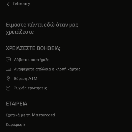
february
Είμαστε πάντα εδώ όταν μας
χρειάζεστε
ΧΡΕΙΆΖΕΣΤΕ ΒΟΉΘΕΙΑ;
Λάβετε υποστήριξη
Αναφέρετε απώλεια ή κλοπή κάρτας
Εύρεση ATM
Συχνές ερωτήσεις
ΕΤΑΙΡΕΙΑ
Σχετικά με τη Mastercard
opens in a new tab
Καριέρες