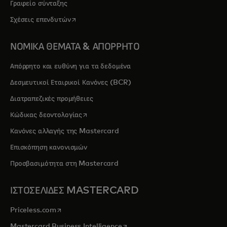
Γραφείο σύνταξης
opens in a new tab
Σχέσεις επενδυτών
ΝΟΜΙΚΑ ΘΕΜΑΤΑ & ΑΠΟΡΡΗΤΟ
Απόρρητο και ευθύνη για τα δεδομένα
Δεσμευτικοί Εταιρικοί Κανόνες (BCR)
Διατραπεζικές προμήθειες
opens in a new tab
Κώδικας δεοντολογίας
Κανόνες αλλαγής της Mastercard
Επισκόπηση κανονισμών
Προσβασιμότητα στη Mastercard
ΙΣΤΟΣΕΛΙΔΕΣ MASTERCARD
opens in a new tab
Priceless.com
opens in a new tab
Mastercard Business Intelligence