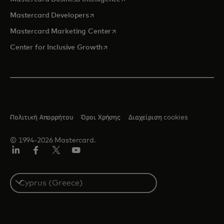
opens in a new tab
Mastercard Developers
opens in a new tab
Mastercard Marketing Center
opens in a new tab
Center for Inclusive Growth
Πολιτική Απορρήτου
Όροι Χρήσης
Διαχείριση cookies
© 1994-2026 Mastercard.
Linkedin
Facebook
Twitter/X
Youtube
Select
a
country