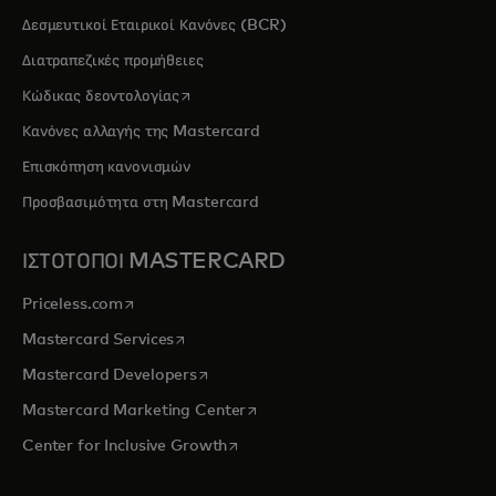
Δεσμευτικοί Εταιρικοί Κανόνες (BCR)
Διατραπεζικές προμήθειες
opens in a new tab
Κώδικας δεοντολογίας
Κανόνες αλλαγής της Mastercard
Επισκόπηση κανονισμών
Προσβασιμότητα στη Mastercard
ΙΣΤΟΤΟΠΟΙ MASTERCARD
opens in a new tab
Priceless.com
opens in a new tab
Mastercard Services
opens in a new tab
Mastercard Developers
opens in a new tab
Mastercard Marketing Center
opens in a new tab
Center for Inclusive Growth