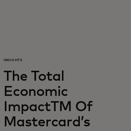
Για εσάς
Για επιχειρήσεις
Για τον κόσμο
INSIGHTS
Για καινοτόμους
The Total
Νέα και τάσεις
Economic
ImpactTM Of
Mastercard’s