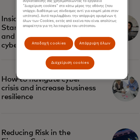
συγκατάθεσής σας χρησιμοποιώντας το εργαλείο
"Διαχείριση cookies" στο κάτω μέρος της οθόνης (που
υπάρχει διαθέσιμο ως σύνδεσμος αντί για κουμπί μέσα στον
ιστότοπο). Αυτό περιλαμβάνει την απόρριψη ορισμένων ή
Inside Recorded Future:
όλων των Cookies, εκτός από εκείνα που είναι απολύτως
απαραίτητα για τη λειτουργία του ιστότοπου.
Startup vibes, classic rock
and the future of
Αποδοχή cookies
Απόρριψη όλων
cybersecurity
Διαχείριση cookies
How to navigate cyber
crisis and increase business
resilience
Reducing Risk in the