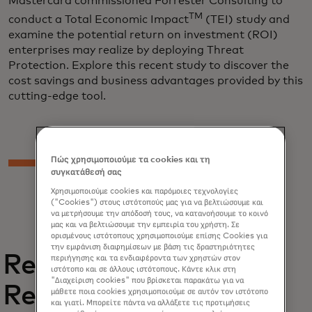
Mastercard commissioned Forrester Consulting to
TM
conduct a Total Economic Impact
(TEI) study and
examine the potential return on investment (ROI)
enterprises may realize by deploying Threat
Protection. Explore this recent study to discover the
cost savings and business advantages provided by this
cutting-edge tool.
Πώς χρησιμοποιούμε τα cookies και τη
συγκατάθεσή σας
Χρησιμοποιούμε cookies και παρόμοιες τεχνολογίες
("Cookies") στους ιστότοπούς μας για να βελτιώσουμε και
να μετρήσουμε την απόδοσή τους, να κατανοήσουμε το κοινό
μας και να βελτιώσουμε την εμπειρία του χρήστη. Σε
ορισμένους ιστότοπους χρησιμοποιούμε επίσης Cookies για
την εμφάνιση διαφημίσεων με βάση τις δραστηριότητες
Related
περιήγησης και τα ενδιαφέροντα των χρηστών στον
ιστότοπο και σε άλλους ιστότοπους. Κάντε κλικ στη
"Διαχείριση cookies" που βρίσκεται παρακάτω για να
Reports
μάθετε ποια cookies χρησιμοποιούμε σε αυτόν τον ιστότοπο
και γιατί. Μπορείτε πάντα να αλλάξετε τις προτιμήσεις