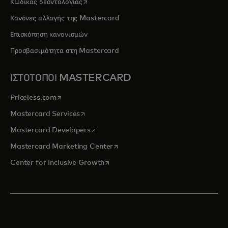
opens in a new tab
Κώδικας δεοντολογίας
Κανόνες αλλαγής της Mastercard
Επισκόπηση κανονισμών
Προσβασιμότητα στη Mastercard
ΙΣΤΟΤΟΠΟΙ MASTERCARD
opens in a new tab
Priceless.com
opens in a new tab
Mastercard Services
opens in a new tab
Mastercard Developers
opens in a new tab
Mastercard Marketing Center
opens in a new tab
Center for Inclusive Growth