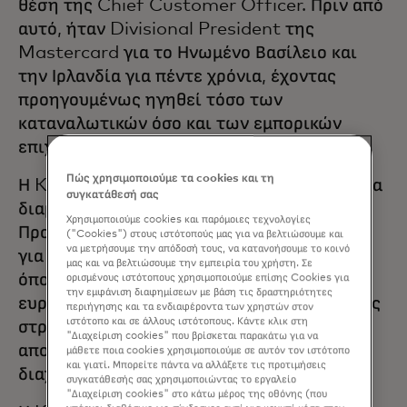
θέση της Chief Customer Officer. Πριν από
αυτό, ήταν Divisional President της
Mastercard για το Ηνωμένο Βασίλειο και
την Ιρλανδία για πέντε χρόνια, έχοντας
προηγουμένως ηγηθεί τόσο των
καταναλωτικών όσο και των εμπορικών
επιχειρήσεων.
Πώς χρησιμοποιούμε τα cookies και τη
Η Kelly έχει χτίσει μια διακεκριμένη καριέρα
συγκατάθεσή σας
διαμορφώνοντας το τοπίο των πληρωμών.
Χρησιμοποιούμε cookies και παρόμοιες τεχνολογίες
Προτού βρεθεί στη Mastercard, εργάστηκε
("Cookies") στους ιστότοπούς μας για να βελτιώσουμε και
να μετρήσουμε την απόδοσή τους, να κατανοήσουμε το κοινό
για μια δεκαετία στην American Express,
μας και να βελτιώσουμε την εμπειρία του χρήστη. Σε
όπου κατείχε ηγετικούς ρόλους σε
ορισμένους ιστότοπους χρησιμοποιούμε επίσης Cookies για
την εμφάνιση διαφημίσεων με βάση τις δραστηριότητες
ευρωπαϊκό και παγκόσμιο επίπεδο σε τομείς
περιήγησης και τα ενδιαφέροντα των χρηστών στον
ιστότοπο και σε άλλους ιστότοπους. Κάντε κλικ στη
στρατηγικής, ανάπτυξης επιχειρήσεων,
"Διαχείριση cookies" που βρίσκεται παρακάτω για να
αποτελεσματικότητας πωλήσεων και
μάθετε ποια cookies χρησιμοποιούμε σε αυτόν τον ιστότοπο
και γιατί. Μπορείτε πάντα να αλλάξετε τις προτιμήσεις
διαχείρισης προϊόντων.
συγκατάθεσής σας χρησιμοποιώντας το εργαλείο
"Διαχείριση cookies" στο κάτω μέρος της οθόνης (που