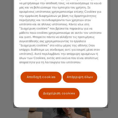
να μετρήσουμε την απόδοσή τους, να κατανοήσουμε το κοινό
μας και να βελτιώσουμε την εμπειρία του χρήστη. Σε
ορισμένους ιστότοπους χρησιμοποιούμε επίσης Cookies για
την εμφάνιση διαφημίσεων με βάση τις δραστηριότητες
περιήγησης και τα ενδιαφέροντα των χρηστών στον
Εμπλουτίστε τις διαδικασίες
ιστότοπο και σε άλλους ιστότοπους. Κάντε κλικ στη
"Διαχείριση cookies" που βρίσκεται παρακάτω για να
πληρωμής με δεδομένα
μάθετε ποια cookies χρησιμοποιούμε σε αυτόν τον ιστότοπο
και γιατί. Μπορείτε πάντα να αλλάξετε τις προτιμήσεις
Τα κορυφαία δεδομένα της αγοράς
συγκατάθεσής σας χρησιμοποιώντας το εργαλείο
ενσωματώνονται στα λογιστικά σας
"Διαχείριση cookies" στο κάτω μέρος της οθόνης (που
υπάρχει διαθέσιμο ως σύνδεσμος αντί για κουμπί μέσα στον
συστήματα και τα εσωτερικά εργαλεία
ιστότοπο). Αυτό περιλαμβάνει την απόρριψη ορισμένων ή
επιχειρηματικής πληροφόρησης.
όλων των Cookies, εκτός από εκείνα που είναι απολύτως
απαραίτητα για τη λειτουργία του ιστότοπου.
Αποδοχή cookies
Απόρριψη όλων
Διαχείριση cookies