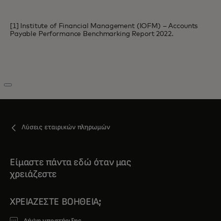
[1] Institute of Financial Management (IOFM) – Accounts
Payable Performance Benchmarking Report 2022.
Λύσεις εταιρικών πληρωμών
Είμαστε πάντα εδώ όταν μας
χρειάζεστε
ΧΡΕΙΆΖΕΣΤΕ ΒΟΉΘΕΙΑ;
Λήψη υποστήριξης