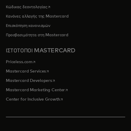
opens in a new tab
Κώδικας δεοντολογίας
Κανόνες αλλαγής της Mastercard
Επισκόπηση κανονισμών
Προσβασιμότητα στη Mastercard
ΙΣΤΟΤΟΠΟΙ MASTERCARD
opens in a new tab
Priceless.com
opens in a new tab
Mastercard Services
opens in a new tab
Mastercard Developers
opens in a new tab
Mastercard Marketing Center
opens in a new tab
Center for Inclusive Growth