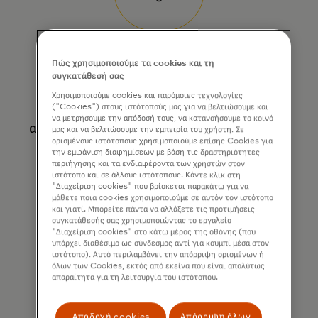
Μειώστε τον κίνδυνο
Πώς χρησιμοποιούμε τα cookies και τη
συγκατάθεσή σας
Οι ευέλικτοι κανόνες διατηρούν τις
Χρησιμοποιούμε cookies και παρόμοιες τεχνολογίες
("Cookies") στους ιστότοπούς μας για να βελτιώσουμε και
δαπάνες υπό έλεγχο και μειώνουν την
να μετρήσουμε την απόδοσή τους, να κατανοήσουμε το κοινό
απάτη — χτίζοντας εμπιστοσύνη με κάθε
μας και να βελτιώσουμε την εμπειρία του χρήστη. Σε
ορισμένους ιστότοπους χρησιμοποιούμε επίσης Cookies για
συναλλαγή.
την εμφάνιση διαφημίσεων με βάση τις δραστηριότητες
περιήγησης και τα ενδιαφέροντα των χρηστών στον
ιστότοπο και σε άλλους ιστότοπους. Κάντε κλικ στη
"Διαχείριση cookies" που βρίσκεται παρακάτω για να
μάθετε ποια cookies χρησιμοποιούμε σε αυτόν τον ιστότοπο
και γιατί. Μπορείτε πάντα να αλλάξετε τις προτιμήσεις
συγκατάθεσής σας χρησιμοποιώντας το εργαλείο
"Διαχείριση cookies" στο κάτω μέρος της οθόνης (που
υπάρχει διαθέσιμο ως σύνδεσμος αντί για κουμπί μέσα στον
ιστότοπο). Αυτό περιλαμβάνει την απόρριψη ορισμένων ή
όλων των Cookies, εκτός από εκείνα που είναι απολύτως
απαραίτητα για τη λειτουργία του ιστότοπου.
Δείτε κάθε ευρώ
Αποδοχή cookies
Απόρριψη όλων