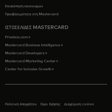
Επισκόπηση κανονισμών
Προσβασιμότητα στη Mastercard
ΙΣΤΟΣΕΛΙΔΕΣ MASTERCARD
opens in a new tab
Priceless.com
opens in a new tab
Mastercard Business Intelligence
opens in a new tab
Mastercard Developers
opens in a new tab
Mastercard Marketing Center
opens in a new tab
Center for Inclusive Growth
Πολιτική Απορρήτου
Όροι Χρήσης
Διαχείριση cookies