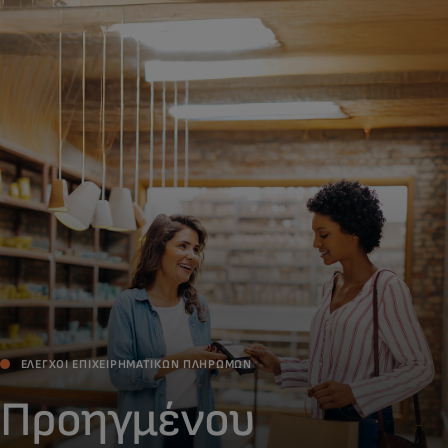
Για εσάς
Για επιχειρήσεις
Για τον κόσμο
Για καινοτόμους
Νέα και τάσεις
ΈΛΕΓΧΟΙ ΕΠΙΧΕΙΡΗΜΑΤΙΚΏΝ ΠΛΗΡΩΜΏΝ
Προηγμένου