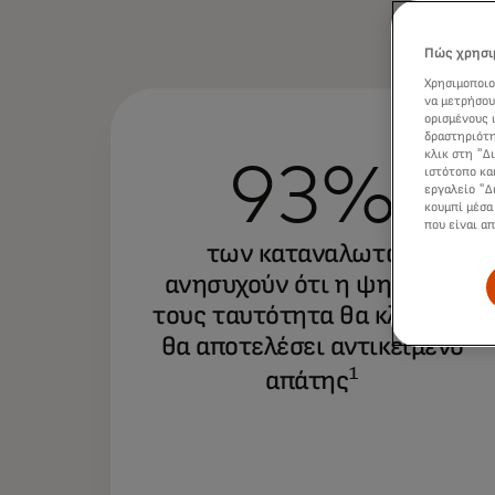
Πώς χρησιμ
Χρησιμοποιο
να μετρήσου
ορισμένους 
δραστηριότη
κλικ στη "Δ
93%
ιστότοπο κα
εργαλείο "Δ
κουμπί μέσα
που είναι α
των καταναλωτών
ανησυχούν ότι η ψηφιακή
τους ταυτότητα θα κλαπεί ή
θα αποτελέσει αντικείμενο
1
απάτης