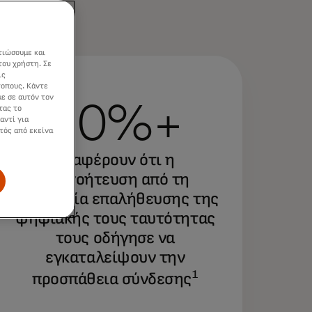
τιώσουμε και
του χρήστη. Σε
ις
τοπους. Κάντε
ε σε αυτόν τον
70%+
τας το
αντί για
τός από εκείνα
αναφέρουν ότι η
απογοήτευση από τη
διαδικασία επαλήθευσης της
ψηφιακής τους ταυτότητας
τους οδήγησε να
εγκαταλείψουν την
1
προσπάθεια σύνδεσης