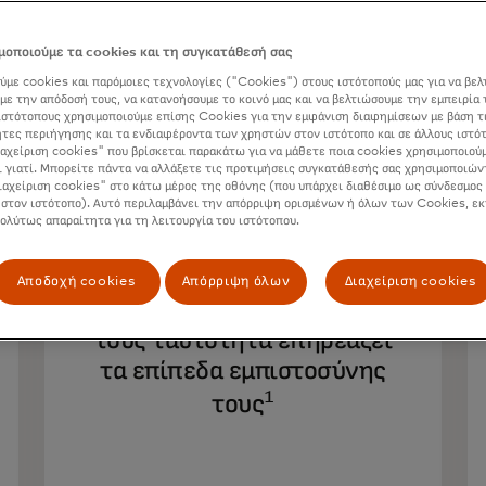
οποιούμε τα cookies και τη συγκατάθεσή σας
ύμε cookies και παρόμοιες τεχνολογίες ("Cookies") στους ιστότοπούς μας για να βελ
με την απόδοσή τους, να κατανοήσουμε το κοινό μας και να βελτιώσουμε την εμπειρία 
ιστότοπους χρησιμοποιούμε επίσης Cookies για την εμφάνιση διαφημίσεων με βάση τ
τες περιήγησης και τα ενδιαφέροντα των χρηστών στον ιστότοπο και σε άλλους ιστό
ιαχείριση cookies" που βρίσκεται παρακάτω για να μάθετε ποια cookies χρησιμοποιούμ
90%
ι γιατί. Μπορείτε πάντα να αλλάξετε τις προτιμήσεις συγκατάθεσής σας χρησιμοποιών
ιαχείριση cookies" στο κάτω μέρος της οθόνης (που υπάρχει διαθέσιμο ως σύνδεσμος 
 στον ιστότοπο). Αυτό περιλαμβάνει την απόρριψη ορισμένων ή όλων των Cookies, εκ
πολύτως απαραίτητα για τη λειτουργία του ιστότοπου.
αναφέρουν ότι ο τρόπος με
τον οποίο ένας οργανισμός
Αποδοχή cookies
Απόρριψη όλων
Διαχείριση cookies
επαληθεύει την ψηφιακή
τους ταυτότητα επηρεάζει
τα επίπεδα εμπιστοσύνης
1
τους