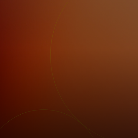
Para ti
Para empresas
Para el mundo
Para innovadores
Noticias y tendencias