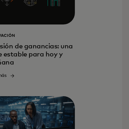
VACIÓN
sión de ganancias: una
 estable para hoy y
ñana
más