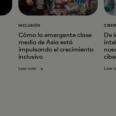
INCLUSIÓN
CIBE
Cómo la emergente clase
De l
media de Asia está
inte
impulsando el crecimiento
nues
inclusivo
cib
Leer más
Leer 