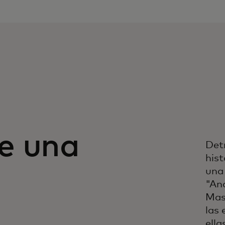
e una
Det
hist
una 
"An
Mas
las 
ella