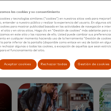
izamos las cookies y su consentimiento
cookies y tecnologías similares (“cookies”) en nuestros sitios web para mejorarl
, entender a nuestro público y realzar la experiencia del usuario. En algunos sit
CIBERSEGURIDAD
CIBE
cookies para mostrar publicidad basada en las actividades de navegación e inter
 el sitio y en otros sitios. Haga clic en “Gestión de cookies” más adelante para 
Cómo los selfies abren un
Bien
lizamos en este sitio y las razones de ello. Usted puede cambiar sus preferencia
ento en cualquier momento haciendo uso de la herramienta “Gestión de cookie
camino seguro hacia la
arm
la parte inferior de la pantalla (disponible como enlace en vez de botón en algun
inclusión financiera
la c
e rechazar algunas o todas las cookies, a excepción de aquellas que sean estri
para el funcionamiento del sitio.
empr
Leer más
gan
Aceptar cookies
Rechazar todas
Gestión de cookies
Leer 