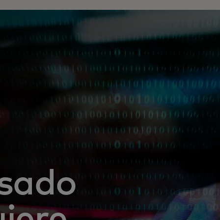
lsado
uiere